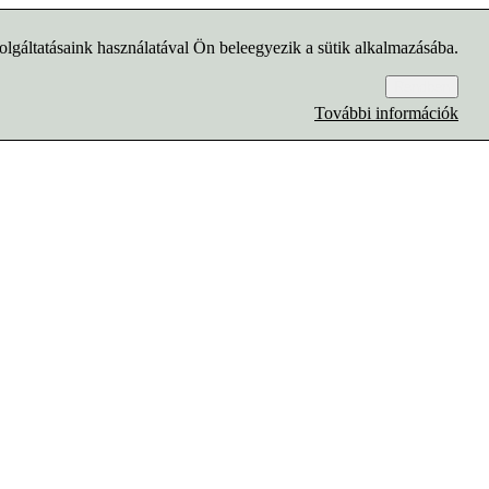
lgáltatásaink használatával Ön beleegyezik a sütik alkalmazásába.
Rendben
További információk