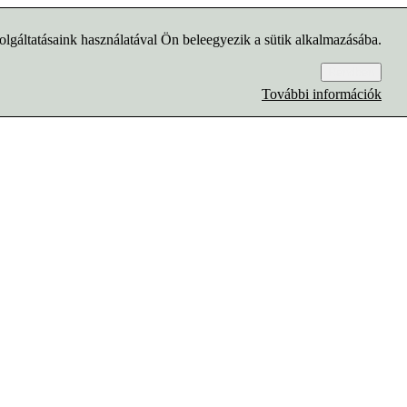
lgáltatásaink használatával Ön beleegyezik a sütik alkalmazásába.
Rendben
További információk