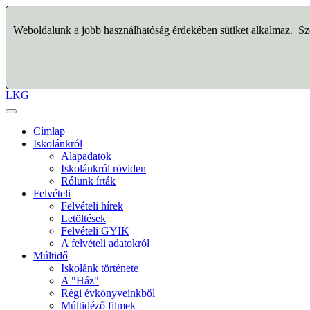
Weboldalunk a jobb használhatóság érdekében sütiket alkalmaz. Szo
LKG
Címlap
Iskolánkról
Alapadatok
Iskolánkról röviden
Rólunk írták
Felvételi
Felvételi hírek
Letöltések
Felvételi GYIK
A felvételi adatokról
Múltidő
Iskolánk története
A "Ház"
Régi évkönyveinkből
Múltidéző filmek