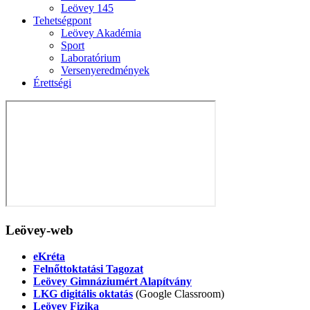
Leövey 145
Tehetségpont
Leövey Akadémia
Sport
Laboratórium
Versenyeredmények
Érettségi
Leövey-web
eKréta
Felnőttoktatási Tagozat
Leövey Gimnáziumért Alapítvány
LKG digitális oktatás
(Google Classroom)
Leövey Fizika