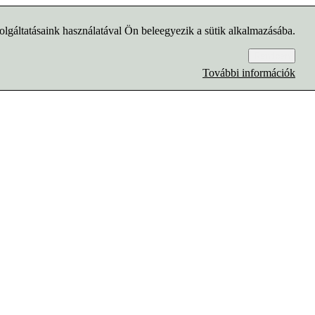
lgáltatásaink használatával Ön beleegyezik a sütik alkalmazásába.
Rendben
További információk