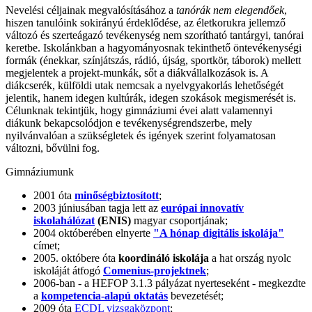
Nevelési céljainak megvalósításához a
tanórák nem elegendőek
,
hiszen tanulóink sokirányú érdeklődése, az életkorukra jellemző
változó és szerteágazó tevékenység nem szorítható tantárgyi, tanórai
keretbe. Iskolánkban a hagyományosnak tekinthető öntevékenységi
formák (énekkar, színjátszás, rádió, újság, sportkör, táborok) mellett
megjelentek a projekt-munkák, sőt a diákvállalkozások is. A
diákcserék, külföldi utak nemcsak a nyelvgyakorlás lehetőségét
jelentik, hanem idegen kultúrák, idegen szokások megismerését is.
Célunknak tekintjük, hogy gimnáziumi évei alatt valamennyi
diákunk bekapcsolódjon e tevékenységrendszerbe, mely
nyilvánvalóan a szükségletek és igények szerint folyamatosan
változni, bővülni fog.
Gimnáziumunk
2001 óta
minőségbiztosított
;
2003 júniusában tagja lett az
európai innovatív
iskolahálózat
(ENIS)
magyar csoportjának;
2004 októberében elnyerte
"A hónap digitális iskolája"
címet;
2005. októbere óta
koordináló iskolája
a hat ország nyolc
iskoláját átfogó
Comenius-projektnek
;
2006-ban - a HEFOP 3.1.3 pályázat nyerteseként - megkezdte
a
kompetencia-alapú oktatás
bevezetését;
2009 óta
ECDL vizsgaközpont
;