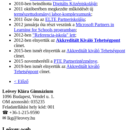
2010-ben beindította
Digitális Középiskoláját
;
2011 októberében megkezdte működését új
természettudományi labor-komplexumunk
;
2011 ősze óta az
ELTE Partneriskolája
;
2012 januárja óta részt veszünk a
Microsoft Partners in
Learning for Schools programban
;
2012-ben
"Referencia-iskola" lett
;
2012-ben elnyertük az
Akkreditált Kiváló Tehetségpont
címet.
2015-ben ismét elnyertük az
Akkreditált kiváló Tehetségpont
címet.
2015 novemberétől a
PTE Partnerintézménye
.
2019-ben ismét elnyertük az
Akkreditált kiváló
Tehetségpont
címet.
< Előző
Leövey Klára Gimnázium
1096 Budapest, Vendel u. 1.
OM azonosító: 035235
Feladatellátási hely kód: 001
☎ +36-1-215-9590
✉ lkg@leovey.hu
Leövey-web