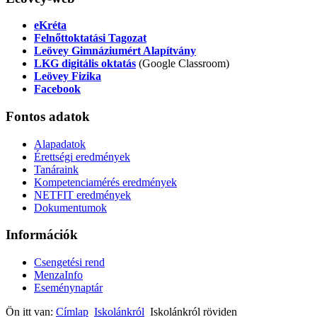
eKréta
Felnőttoktatási Tagozat
Leövey Gimnáziumért Alapítvány
LKG digitális oktatás
(Google Classroom)
Leövey Fizika
Facebook
Fontos
adatok
Alapadatok
Érettségi eredmények
Tanáraink
Kompetenciamérés eredmények
NETFIT eredmények
Dokumentumok
Információk
Csengetési rend
MenzaInfo
Eseménynaptár
Ön itt van:
Címlap
Iskolánkról
Iskolánkról röviden