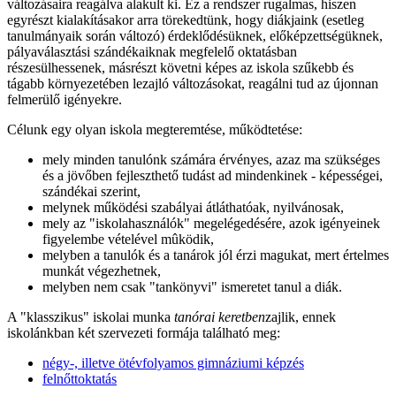
változásaira reagálva alakult ki. Ez a rendszer rugalmas, hiszen
egyrészt kialakításakor arra törekedtünk, hogy diákjaink (esetleg
tanulmányaik során változó) érdeklődésüknek, előképzettségüknek,
pályaválasztási szándékaiknak megfelelő oktatásban
részesülhessenek, másrészt követni képes az iskola szűkebb és
tágabb környezetében lezajló változásokat, reagálni tud az újonnan
felmerülő igényekre.
Célunk egy olyan iskola megteremtése, működtetése:
mely minden tanulónk számára érvényes, azaz ma szükséges
és a jövőben fejleszthető tudást ad mindenkinek - képességei,
szándékai szerint,
melynek működési szabályai átláthatóak, nyilvánosak,
mely az "iskolahasználók" megelégedésére, azok igényeinek
figyelembe vételével mûködik,
melyben a tanulók és a tanárok jól érzi magukat, mert értelmes
munkát végezhetnek,
melyben nem csak "tankönyvi" ismeretet tanul a diák.
A "klasszikus" iskolai munka
tanórai keretben
zajlik, ennek
iskolánkban két szervezeti formája található meg:
négy-, illetve ötévfolyamos gimnáziumi képzés
felnőttoktatás