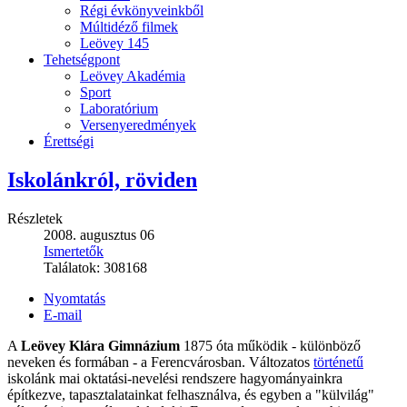
Régi évkönyveinkből
Múltidéző filmek
Leövey 145
Tehetségpont
Leövey Akadémia
Sport
Laboratórium
Versenyeredmények
Érettségi
Iskolánkról, röviden
Részletek
2008. augusztus 06
Ismertetők
Találatok:
308168
Nyomtatás
E-mail
A
Leövey Klára Gimnázium
1875 óta működik - különböző
neveken és formában - a Ferencvárosban. Változatos
történetű
iskolánk mai oktatási-nevelési rendszere hagyományainkra
építkezve, tapasztalatainkat felhasználva, és egyben a "külvilág"