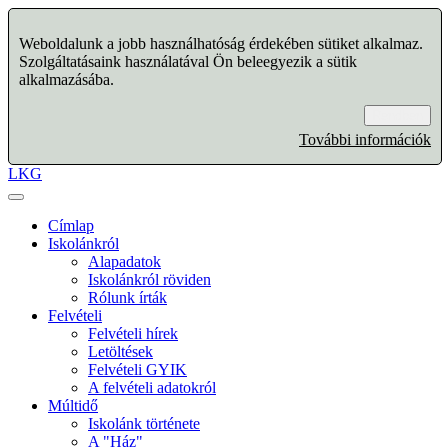
Weboldalunk a jobb használhatóság érdekében sütiket alkalmaz.
Szolgáltatásaink használatával Ön beleegyezik a sütik
alkalmazásába.
Rendben
További információk
LKG
Címlap
Iskolánkról
Alapadatok
Iskolánkról röviden
Rólunk írták
Felvételi
Felvételi hírek
Letöltések
Felvételi GYIK
A felvételi adatokról
Múltidő
Iskolánk története
A "Ház"