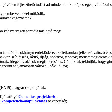
 jövőben fejleszthető tudást ad mindenkinek - képességei, szándékai sz
gyelembe vételével mûködik,
s munkát végezhetnek,
an két szervezeti formája található meg:
en tanulóink sokirányú érdeklődése, az életkorukra jellemző változó és 
r, színjátszás, rádió, újság, sportkör, táborok) mellett megjelentek a
ltúrák, idegen szokások megismerését is. Célunknak tekintjük, hogy g
szerint folyamatosan változni, bővülni fog.
(ENIS)
magyar csoportjának;
;
láját átfogó
Comenius-projektnek
;
a
kompetencia-alapú oktatás
bevezetését;