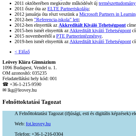
2011 októberében megkezdte működését új
természettudomány
2011 ősze óta az
ELTE Partneriskolája
;
2012 januárja óta részt veszünk a
Microsoft Partners in Learni
2012-ben
"Referencia-iskola" lett
;
2012-ben elnyertük az
Akkreditált Kiváló Tehetségpont
címe
2015-ben ismét elnyertük az
Akkreditált kiváló Tehetségpont
cí
2015 novemberétől a
PTE Partnerintézménye
.
2019-ben ismét elnyertük az
Akkreditált kiváló Tehetségpont
cí
< Előző
Leövey Klára Gimnázium
1096 Budapest, Vendel u. 1.
OM azonosító: 035235
Feladatellátási hely kód: 001
☎ +36-1-215-9590
✉ lkg@leovey.hu
Felnőttoktatási
Tagozat
A Felnőttoktatási Tagozat (ifjúsági, esti és digitális képzések) e
Web:
fot.leovey.hu
Telefon: +36-1-216-0304