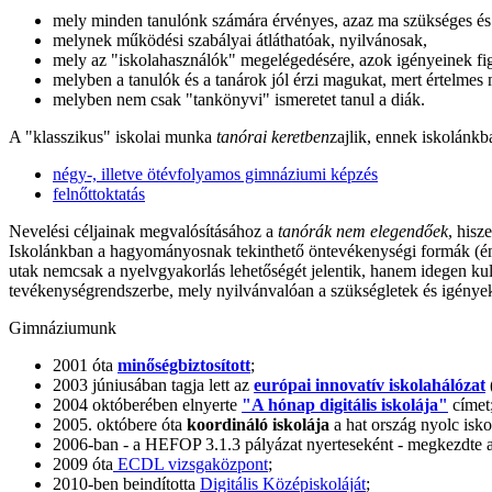
mely minden tanulónk számára érvényes, azaz ma szükséges és a
melynek működési szabályai átláthatóak, nyilvánosak,
mely az "iskolahasználók" megelégedésére, azok igényeinek fi
melyben a tanulók és a tanárok jól érzi magukat, mert értelme
melyben nem csak "tankönyvi" ismeretet tanul a diák.
A "klasszikus" iskolai munka
tanórai keretben
zajlik, ennek iskolánkb
négy-, illetve ötévfolyamos gimnáziumi képzés
felnőttoktatás
Nevelési céljainak megvalósításához a
tanórák nem elegendőek
, hisz
Iskolánkban a hagyományosnak tekinthető öntevékenységi formák (énekka
utak nemcsak a nyelvgyakorlás lehetőségét jelentik, hanem idegen ku
tevékenységrendszerbe, mely nyilvánvalóan a szükségletek és igények 
Gimnáziumunk
2001 óta
minőségbiztosított
;
2003 júniusában tagja lett az
európai innovatív iskolahálózat
2004 októberében elnyerte
"A hónap digitális iskolája"
címet
2005. októbere óta
koordináló iskolája
a hat ország nyolc isko
2006-ban - a HEFOP 3.1.3 pályázat nyerteseként - megkezdte 
2009 óta
ECDL vizsgaközpont
;
2010-ben beindította
Digitális Középiskoláját
;