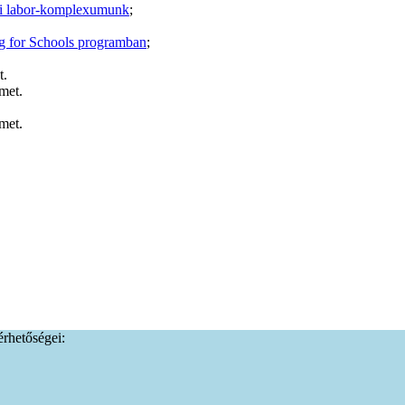
i labor-komplexumunk
;
ng for Schools programban
;
t.
met.
met.
lérhetőségei: