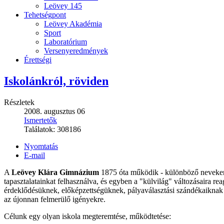
Leövey 145
Tehetségpont
Leövey Akadémia
Sport
Laboratórium
Versenyeredmények
Érettségi
Iskolánkról, röviden
Részletek
2008. augusztus 06
Ismertetők
Találatok:
308186
Nyomtatás
E-mail
A
Leövey Klára Gimnázium
1875 óta működik - különböző neveken
tapasztalatainkat felhasználva, és egyben a "külvilág" változásaira re
érdeklődésüknek, előképzettségüknek, pályaválasztási szándékaiknak m
az újonnan felmerülő igényekre.
Célunk egy olyan iskola megteremtése, működtetése: