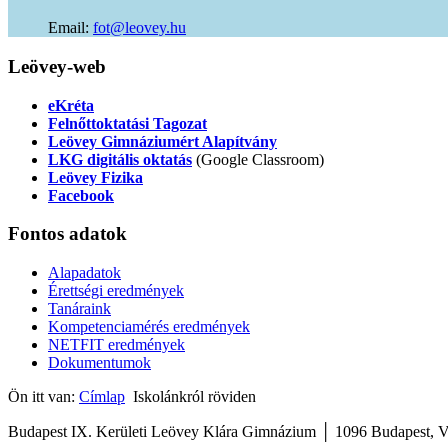
Email:
of
uh.yevoel@t
Leövey-web
eKréta
Felnőttoktatási Tagozat
Leövey Gimnáziumért Alapítvány
LKG digitális oktatás
(Google Classroom)
Leövey Fizika
Facebook
Fontos
adatok
Alapadatok
Érettségi eredmények
Tanáraink
Kompetenciamérés eredmények
NETFIT eredmények
Dokumentumok
Ön itt van:
Címlap
Iskolánkról röviden
Budapest IX. Kerületi Leövey Klára Gimnázium │ 1096 Budapest, V