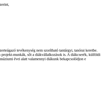
erint,
szerteágazó tevékenység nem szorítható tantárgyi, tanórai keretbe.
 projekt-munkák, sőt a diákvállalkozások is. A diákcserék, külföldi
imnáziumi évei alatt valamennyi diákunk bekapcsolódjon e