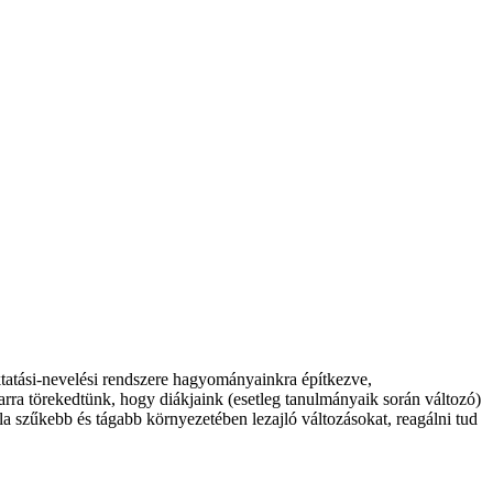
tatási-nevelési rendszere hagyományainkra építkezve,
r arra törekedtünk, hogy diákjaink (esetleg tanulmányaik során változó)
a szűkebb és tágabb környezetében lezajló változásokat, reagálni tud