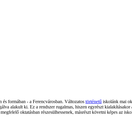
 és formában - a Ferencvárosban. Változatos
történetű
iskolánk mai ok
agálva alakult ki. Ez a rendszer rugalmas, hiszen egyrészt kialakításako
egfelelő oktatásban részesülhessenek, másrészt követni képes az iskol