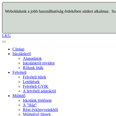
Weboldalunk a jobb használhatóság érdekében sütiket alkalmaz. Szo
LKG
Címlap
Iskolánkról
Alapadatok
Iskolánkról röviden
Rólunk írták
Felvételi
Felvételi hírek
Letöltések
Felvételi GYIK
A felvételi adatokról
Múltidő
Iskolánk története
A "Ház"
Régi évkönyveinkből
Múltidéző filmek