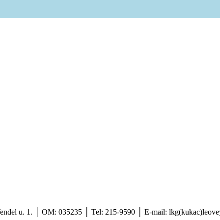
endel u. 1. │ OM: 035235 │ Tel: 215-9590
│
E-mail: lkg(kukac)leove