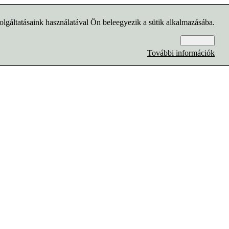
lgáltatásaink használatával Ön beleegyezik a sütik alkalmazásába.
Rendben
További információk