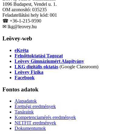
1096 Budapest, Vendel u. 1.
OM azonosító: 035235
Feladatellátási hely kód: 001
☎ +36-1-215-9590
✉ lkg@leovey.hu
Leövey-web
eKréta
Felnőttoktatási Tagozat
Leövey Gimnáziumért Alapítvány
LKG digitális oktatás
(Google Classroom)
Leövey Fizika
Facebook
Fontos
adatok
Alapadatok
Érettségi eredmények
Tanáraink
Kompetenciamérés eredmények
NETFIT eredmények
Dokumentumok