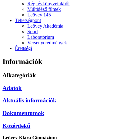
Régi évkönyveinkből
Múltidéző filmek
Leövey 145
Tehetségpont
Leövey Akadémia
Sport
Laboratórium
Versenyeredmények
Érettségi
Információk
Alkategóriák
Adatok
Aktuális információk
Dokumentumok
Közérdekű
Leövey Klára Gimnázium