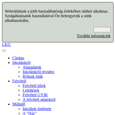
Weboldalunk a jobb használhatóság érdekében sütiket alkalmaz.
Szolgáltatásaink használatával Ön beleegyezik a sütik
alkalmazásába.
Rendben
További információk
LKG
Címlap
Iskolánkról
Alapadatok
Iskolánkról röviden
Rólunk írták
Felvételi
Felvételi hírek
Letöltések
Felvételi GYIK
A felvételi adatokról
Múltidő
Iskolánk története
A "Ház"