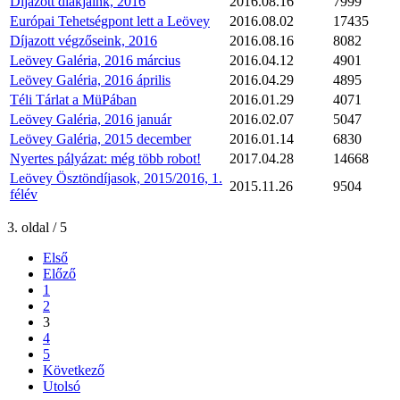
Díjazott diákjaink, 2016
2016.08.16
7999
Európai Tehetségpont lett a Leövey
2016.08.02
17435
Díjazott végzőseink, 2016
2016.08.16
8082
Leövey Galéria, 2016 március
2016.04.12
4901
Leövey Galéria, 2016 április
2016.04.29
4895
Téli Tárlat a MüPában
2016.01.29
4071
Leövey Galéria, 2016 január
2016.02.07
5047
Leövey Galéria, 2015 december
2016.01.14
6830
Nyertes pályázat: még több robot!
2017.04.28
14668
Leövey Ösztöndíjasok, 2015/2016, 1.
2015.11.26
9504
félév
3. oldal / 5
Első
Előző
1
2
3
4
5
Következő
Utolsó