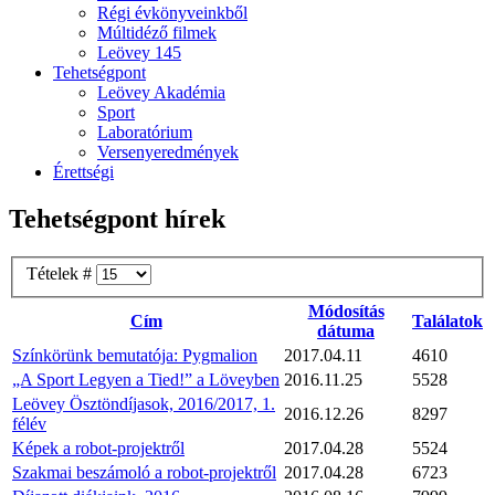
Régi évkönyveinkből
Múltidéző filmek
Leövey 145
Tehetségpont
Leövey Akadémia
Sport
Laboratórium
Versenyeredmények
Érettségi
Tehetségpont hírek
Tételek #
Módosítás
Cím
Találatok
dátuma
Színkörünk bemutatója: Pygmalion
2017.04.11
4610
„A Sport Legyen a Tied!” a Löveyben
2016.11.25
5528
Leövey Ösztöndíjasok, 2016/2017, 1.
2016.12.26
8297
félév
Képek a robot-projektről
2017.04.28
5524
Szakmai beszámoló a robot-projektről
2017.04.28
6723