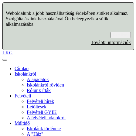
Weboldalunk a jobb használhatóság érdekében sütiket alkalmaz.
Szolgáltatásaink használatával Ön beleegyezik a sütik
alkalmazásába.
Rendben
További információk
LKG
Címlap
Iskolánkról
Alapadatok
Iskolánkról röviden
Rólunk írták
Felvételi
Felvételi hírek
Letöltések
Felvételi GYIK
A felvételi adatokról
Múltidő
Iskolánk története
A "Ház"