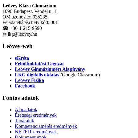
Leövey Klára Gimnázium
1096 Budapest, Vendel u. 1.
OM azonosító: 035235
Feladatellátási hely kód: 001
☎ +36-1-215-9590
✉ lkg@leovey.hu
Leövey-web
eKréta
Felnőttoktatási Tagozat
Leövey Gimnáziumért Alapítvány
LKG digitális oktatás
(Google Classroom)
Leövey Fizika
Facebook
Fontos
adatok
Alapadatok
Érettségi eredmények
Tanáraink
Kompetenciamérés eredmények
NETFIT eredmények
Dokumentumok