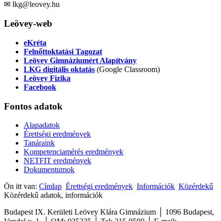
✉ lkg@leovey.hu
Leövey-web
eKréta
Felnőttoktatási Tagozat
Leövey Gimnáziumért Alapítvány
LKG digitális oktatás
(Google Classroom)
Leövey Fizika
Facebook
Fontos
adatok
Alapadatok
Érettségi eredmények
Tanáraink
Kompetenciamérés eredmények
NETFIT eredmények
Dokumentumok
Ön itt van:
Címlap
Érettségi eredmények
Információk
Közérdekű
Közérdekű adatok, információk
Budapest IX. Kerületi Leövey Klára Gimnázium │ 1096 Budapest,