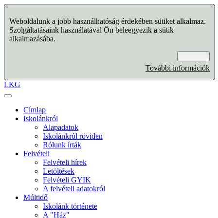
Weboldalunk a jobb használhatóság érdekében sütiket alkalmaz.
Szolgáltatásaink használatával Ön beleegyezik a sütik
alkalmazásába.
Rendben
További információk
LKG
Címlap
Iskolánkról
Alapadatok
Iskolánkról röviden
Rólunk írták
Felvételi
Felvételi hírek
Letöltések
Felvételi GYIK
A felvételi adatokról
Múltidő
Iskolánk története
A "Ház"