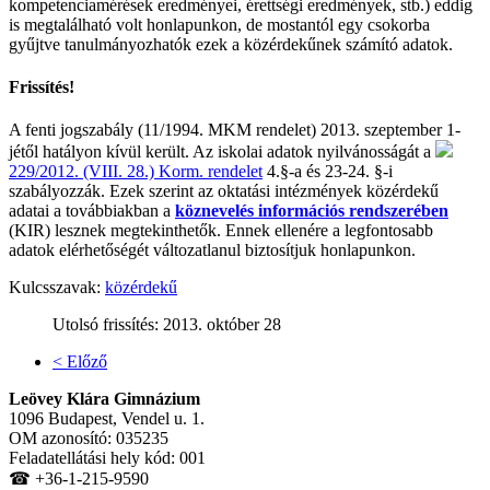
kompetenciamérések eredményei, érettségi eredmények, stb.) eddig
is megtalálható volt honlapunkon, de mostantól egy csokorba
gyűjtve tanulmányozhatók ezek a közérdekűnek számító adatok.
Frissítés!
A fenti jogszabály (11/1994. MKM rendelet) 2013. szeptember 1-
jétől hatályon kívül került. Az iskolai adatok nyilvánosságát a
229/2012. (VIII. 28.) Korm. rendelet
4.§-a és 23-24. §-i
szabályozzák. Ezek szerint az oktatási intézmények közérdekű
adatai a továbbiakban a
köznevelés információs rendszerében
(KIR) lesznek megtekinthetők. Ennek ellenére a legfontosabb
adatok elérhetőségét változatlanul biztosítjuk honlapunkon.
Kulcsszavak:
közérdekű
Utolsó frissítés:
2013. október 28
< Előző
Leövey Klára Gimnázium
1096 Budapest, Vendel u. 1.
OM azonosító: 035235
Feladatellátási hely kód: 001
☎ +36-1-215-9590