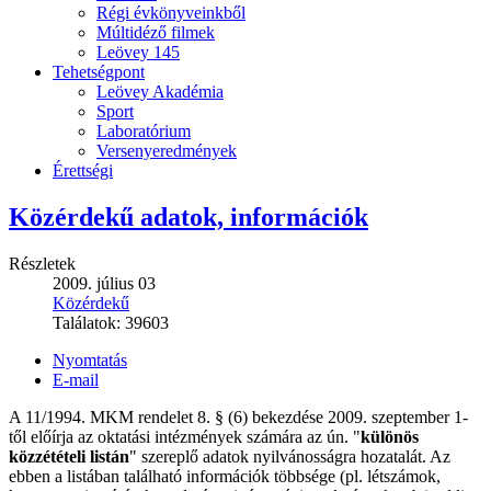
Régi évkönyveinkből
Múltidéző filmek
Leövey 145
Tehetségpont
Leövey Akadémia
Sport
Laboratórium
Versenyeredmények
Érettségi
Közérdekű adatok, információk
Részletek
2009. július 03
Közérdekű
Találatok:
39603
Nyomtatás
E-mail
A 11/1994. MKM rendelet 8. § (6) bekezdése 2009. szeptember 1-
től előírja az oktatási intézmények számára az ún. "
különös
közzétételi listán
" szereplő adatok nyilvánosságra hozatalát. Az
ebben a listában található információk többsége (pl. létszámok,