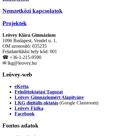
Nemzetközi kapcsolatok
Projektek
Leövey Klára Gimnázium
1096 Budapest, Vendel u. 1.
OM azonosító: 035235
Feladatellátási hely kód: 001
☎ +36-1-215-9590
✉ lkg@leovey.hu
Leövey-web
eKréta
Felnőttoktatási Tagozat
Leövey Gimnáziumért Alapítvány
LKG digitális oktatás
(Google Classroom)
Leövey Fizika
Facebook
Fontos
adatok