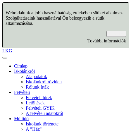
Weboldalunk a jobb használhatóság érdekében sütiket alkalmaz.
Szolgáltatásaink használatával Ön beleegyezik a sütik
alkalmazásába.
Rendben
További információk
LKG
Címlap
Iskolánkról
Alapadatok
Iskolánkról röviden
Rólunk írták
Felvételi
Felvételi hírek
Letöltések
Felvételi GYIK
A felvételi adatokról
Múltidő
Iskolánk története
A "Ház"