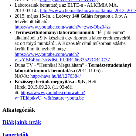
Laborosaink bemutatója az ELTE-n - ALKÍMIA MA,
2013.03.14.:
http://www.chem.elte.hu/w/pr/alkimia_2012_2013
2015. május 15-én, a
Leövey 140 Gálán
forgatott a 9.tv. A
felvétel itt látható:
https://www.youtube.com/watch?v=zwe-Obz04zs
Természettudományi laboratóriumunk
"fél-jubileuma"
alkalmából a 9.tv készített egy riportot a labor eredményeiről,
az ott folyó munkáról. A Közös tér című műsorban adásba
került film itt nézhető meg:
https://www.youtube.com/watch?
v=zYBE49uL3tc&list=PL0BC6633527CBCC37
Duna TV - "Heuréka! Megtaláltam" -
Természettudományi
laboratóriumunk bemutatása
(2011.11.05) -
NAVA:
http://nava.hu/id/1276384/
Közösségi terünk megnyitása
-
9,tv
, Heti
Hírek, 2015.09.28. (11:03-tól),
itt:
https://www.youtube.com/watch?
v=TEldptkvU_w&feature=youtu.be
Alkategóriák
Diákjaink írták
Ismertetők