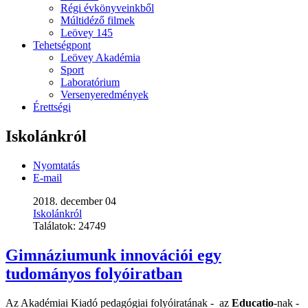
Régi évkönyveinkből
Múltidéző filmek
Leövey 145
Tehetségpont
Leövey Akadémia
Sport
Laboratórium
Versenyeredmények
Érettségi
Iskolánkról
Nyomtatás
E-mail
2018. december 04
Iskolánkról
Találatok:
24749
Gimnáziumunk innovációi egy
tudományos folyóiratban
Az Akadémiai Kiadó pedagógiai folyóiratának - az
Educatio
-nak -