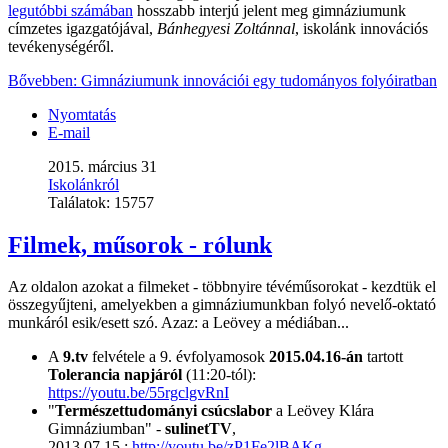
legutóbbi számában
hosszabb interjú jelent meg gimnáziumunk
címzetes igazgatójával,
Bánhegyesi Zoltánnal
, iskolánk innovációs
tevékenységéről.
Bővebben: Gimnáziumunk innovációi egy tudományos folyóiratban
Nyomtatás
E-mail
2015. március 31
Iskolánkról
Találatok:
15757
Filmek, műsorok - rólunk
Az oldalon azokat a filmeket - többnyire tévéműsorokat - kezdtük el
összegyűjteni, amelyekben a gimnáziumunkban folyó nevelő-oktató
munkáról esik/esett szó. Azaz: a Leövey a médiában...
A
9.tv
felvétele a 9. évfolyamosok
2015.04.16-án
tartott
Tolerancia napjáról
(11:20-tól):
https://youtu.be/55rgclgvRnI
"
Természettudományi csúcslabor
a Leövey Klára
Gimnáziumban" -
sulinetTV
,
2013.07.15.:
http://youtu.be/zP1Fe2lBAKg