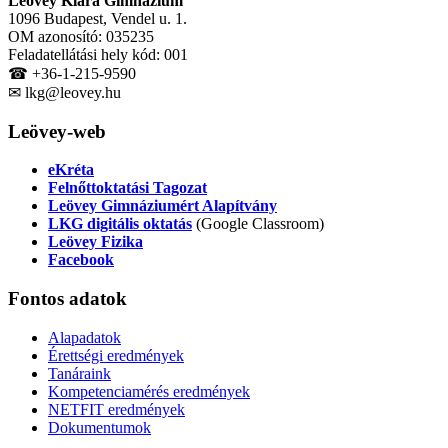
Leövey Klára Gimnázium
1096 Budapest, Vendel u. 1.
OM azonosító: 035235
Feladatellátási hely kód: 001
☎ +36-1-215-9590
✉ lkg@leovey.hu
Leövey-web
eKréta
Felnőttoktatási Tagozat
Leövey Gimnáziumért Alapítvány
LKG digitális oktatás
(Google Classroom)
Leövey Fizika
Facebook
Fontos
adatok
Alapadatok
Érettségi eredmények
Tanáraink
Kompetenciamérés eredmények
NETFIT eredmények
Dokumentumok