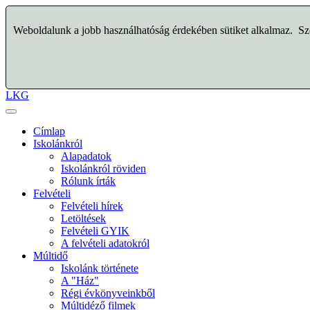
Weboldalunk a jobb használhatóság érdekében sütiket alkalmaz. Szo
LKG
Címlap
Iskolánkról
Alapadatok
Iskolánkról röviden
Rólunk írták
Felvételi
Felvételi hírek
Letöltések
Felvételi GYIK
A felvételi adatokról
Múltidő
Iskolánk története
A "Ház"
Régi évkönyveinkből
Múltidéző filmek