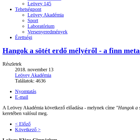
Leövey 145
Tehetségpont
Leövey Akadémia
Sport
Laboratórium
Versenyeredmények
Érettségi
Hangok a sötét erdő mélyéről - a finn meta
Részletek
2018. november 13
Leövey Akadémia
Találatok:
4636
Nyomtatás
E-mail
A Leövey Akadémia következő előadása - melynek címe
"Hangok a s
keretében valósul meg.
< Előző
Következő >