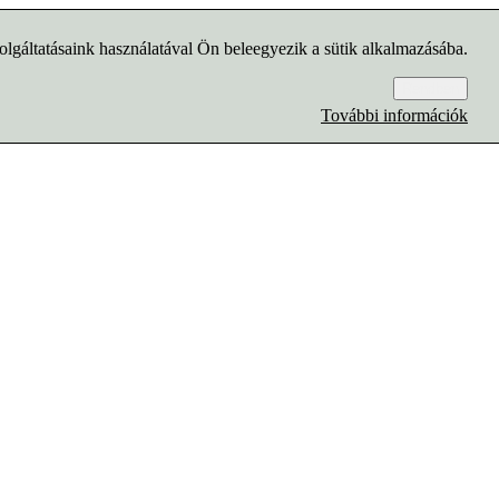
lgáltatásaink használatával Ön beleegyezik a sütik alkalmazásába.
Rendben
További információk