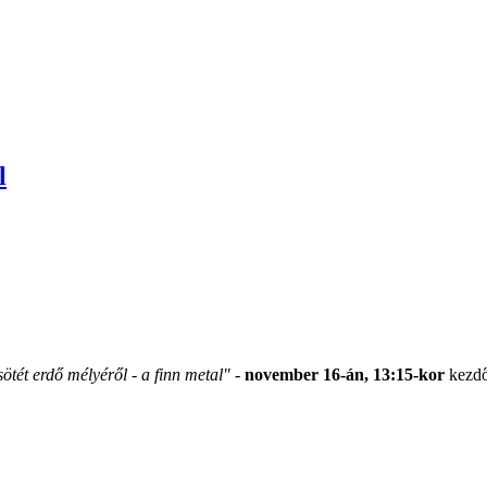
l
ötét erdő mélyéről - a finn metal"
-
november 16-án, 13:15-kor
kezdő