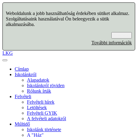
Weboldalunk a jobb használhatóság érdekében sütiket alkalmaz.
Szolgáltatásaink használatával Ön beleegyezik a sütik
alkalmazásába.
Rendben
További információk
LKG
Címlap
Iskolánkról
Alapadatok
Iskolánkról röviden
Rólunk írták
Felvételi
Felvételi hírek
Letöltések
Felvételi GYIK
A felvételi adatokról
Múltidő
Iskolánk története
A "Ház"