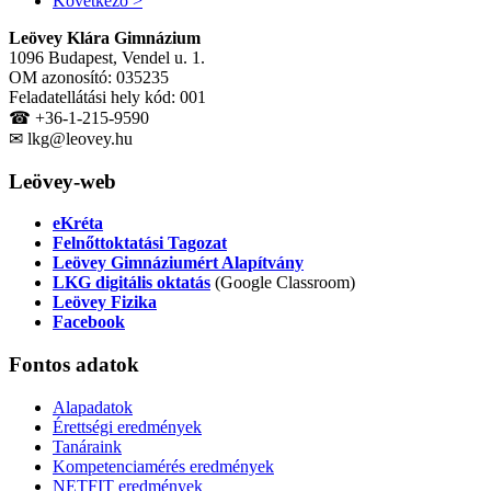
Következő >
Leövey Klára Gimnázium
1096 Budapest, Vendel u. 1.
OM azonosító: 035235
Feladatellátási hely kód: 001
☎ +36-1-215-9590
✉ lkg@leovey.hu
Leövey-web
eKréta
Felnőttoktatási Tagozat
Leövey Gimnáziumért Alapítvány
LKG digitális oktatás
(Google Classroom)
Leövey Fizika
Facebook
Fontos
adatok
Alapadatok
Érettségi eredmények
Tanáraink
Kompetenciamérés eredmények
NETFIT eredmények