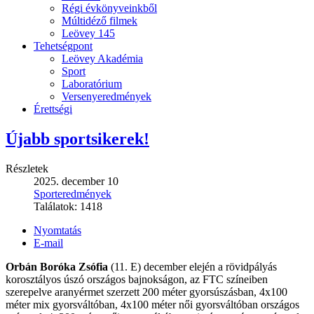
Régi évkönyveinkből
Múltidéző filmek
Leövey 145
Tehetségpont
Leövey Akadémia
Sport
Laboratórium
Versenyeredmények
Érettségi
Újabb sportsikerek!
Részletek
2025. december 10
Sporteredmények
Találatok:
1418
Nyomtatás
E-mail
Orbán Boróka Zsófia
(11. E) december elején a rövidpályás
korosztályos úszó országos bajnokságon, az FTC színeiben
szerepelve aranyérmet szerzett 200 méter gyorsúszásban, 4x100
méter mix gyorsváltóban, 4x100 méter női gyorsváltóban országos