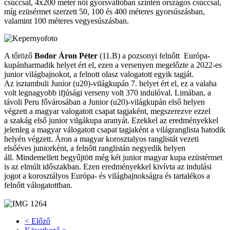
csúccsal, 4x200 méter női gyorsváltóban szintén országos csúccsal,
míg ezüsérmet szerzett 50, 100 és 400 méteres gyorsúszásban,
valamint 100 méteres vegyesúszásban.
A tőröző
Bodor Áron Péter
(11.B) a pozsonyi felnőtt Európa-
kupánharmadik helyet ért el, ezen a versenyen megelőzte a 2022-es
junior világbajnokot, a felnott olasz valogatott egyik tagját.
Az isztambuli Junior (u20)-világkupán 7. helyet ért el, ez a valaha
volt legnagyobb ifjúsági verseny volt 370 indulóval. Limában, a
távoli Peru fővárosában a Junior (u20)-világkupán első helyen
végzett a magyar valogatott csapat tagjaként, megszerezve ezzel
a szakág első junior vilgákupa aranyát. Ezekkel az eredményekkel
jelenleg a magyar válogatott csapat tagjaként a világranglista hatodik
helyén végzett. Áron a magyar korosztalyos ranglistát vezeti
elsőéves juniorként, a felnőtt ranglistán negyedik helyen
áll. Mindemellett begyűjtött még két junior magyar kupa ezüstérmet
is az elmúlt időszakban. Ezen eredményekkel kivívta az indulási
jogot a korosztályos Európa- és világbajnokságra és tartalékos a
felnőtt válogatottban.
< Előző