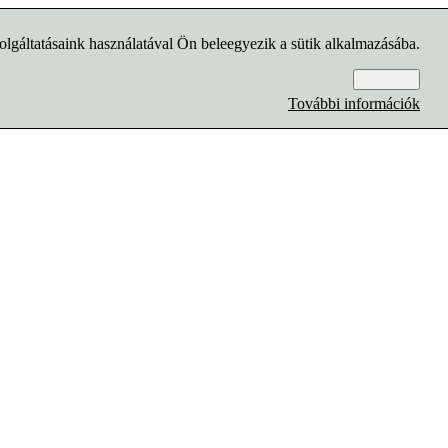
lgáltatásaink használatával Ön beleegyezik a sütik alkalmazásába.
Rendben
További információk