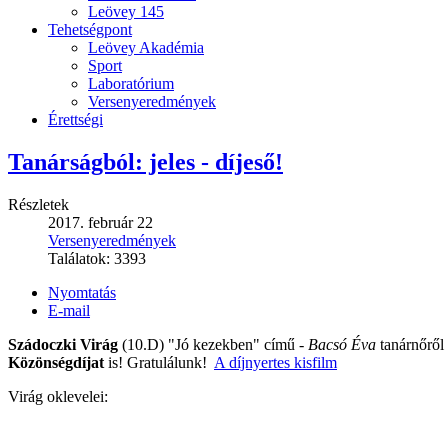
Leövey 145
Tehetségpont
Leövey Akadémia
Sport
Laboratórium
Versenyeredmények
Érettségi
Tanárságból: jeles - díjeső!
Részletek
2017. február 22
Versenyeredmények
Találatok:
3393
Nyomtatás
E-mail
Szádoczki Virág
(10.D) "Jó kezekben" című -
Bacsó Éva
tanárnőről
Közönségdíjat
is! Gratulálunk!
A díjnyertes kisfilm
Virág oklevelei: