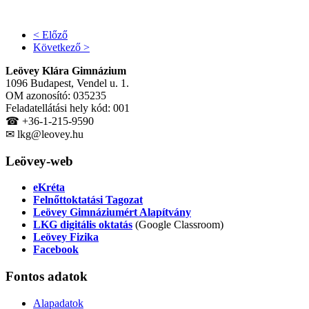
< Előző
Következő >
Leövey Klára Gimnázium
1096 Budapest, Vendel u. 1.
OM azonosító: 035235
Feladatellátási hely kód: 001
☎ +36-1-215-9590
✉ lkg@leovey.hu
Leövey-web
eKréta
Felnőttoktatási Tagozat
Leövey Gimnáziumért Alapítvány
LKG digitális oktatás
(Google Classroom)
Leövey Fizika
Facebook
Fontos
adatok
Alapadatok