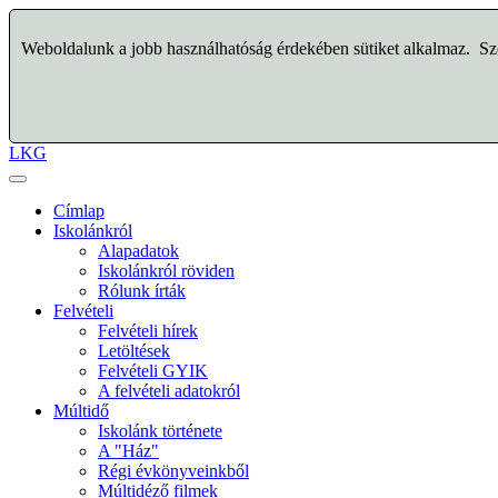
Weboldalunk a jobb használhatóság érdekében sütiket alkalmaz. Szo
LKG
Címlap
Iskolánkról
Alapadatok
Iskolánkról röviden
Rólunk írták
Felvételi
Felvételi hírek
Letöltések
Felvételi GYIK
A felvételi adatokról
Múltidő
Iskolánk története
A "Ház"
Régi évkönyveinkből
Múltidéző filmek