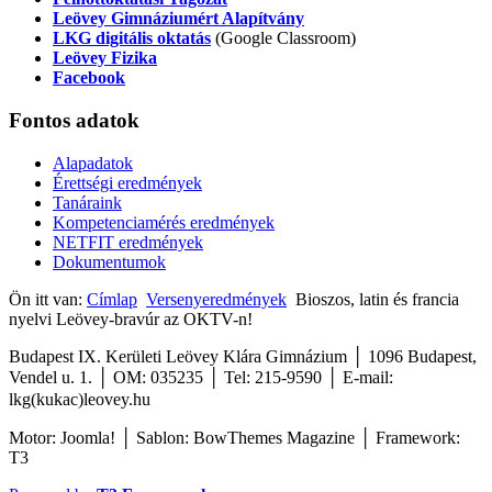
Leövey Gimnáziumért Alapítvány
LKG digitális oktatás
(Google Classroom)
Leövey Fizika
Facebook
Fontos
adatok
Alapadatok
Érettségi eredmények
Tanáraink
Kompetenciamérés eredmények
NETFIT eredmények
Dokumentumok
Ön itt van:
Címlap
Versenyeredmények
Bioszos, latin és francia
nyelvi Leövey-bravúr az OKTV-n!
Budapest IX. Kerületi Leövey Klára Gimnázium │ 1096 Budapest,
Vendel u. 1. │ OM: 035235 │ Tel: 215-9590
│
E-mail:
lkg(kukac)leovey.hu
Motor: Joomla! │ Sablon: BowThemes Magazine │ Framework:
T3