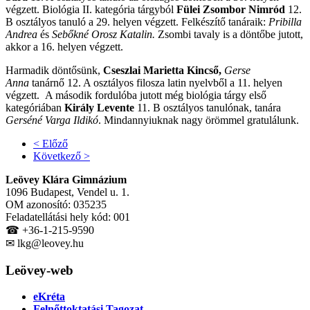
végzett. Biológia II. kategória tárgyból
Fülei Zsombor Nimród
12.
B osztályos tanuló a 29. helyen végzett. Felkészítő tanáraik:
Pribilla
Andrea
és
Sebőkné Orosz Katalin.
Zsombi tavaly is a döntőbe jutott,
akkor a 16. helyen végzett.
Harmadik döntősünk,
Cseszlai Marietta Kincső,
Gerse
Anna
tanárnő 12. A osztályos filosza latin nyelvből a 11. helyen
végzett. A második fordulóba jutott még biológia tárgy első
kategóriában
Király Levente
11. B osztályos tanulónak, tanára
Gerséné Varga Ildikó
. Mindannyiuknak nagy örömmel gratulálunk.
< Előző
Következő >
Leövey Klára Gimnázium
1096 Budapest, Vendel u. 1.
OM azonosító: 035235
Feladatellátási hely kód: 001
☎ +36-1-215-9590
✉ lkg@leovey.hu
Leövey-web
eKréta
Felnőttoktatási Tagozat