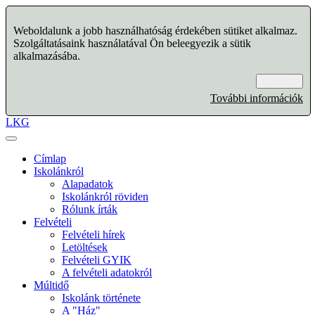
Weboldalunk a jobb használhatóság érdekében sütiket alkalmaz.
Szolgáltatásaink használatával Ön beleegyezik a sütik
alkalmazásába.
Rendben
További információk
LKG
Címlap
Iskolánkról
Alapadatok
Iskolánkról röviden
Rólunk írták
Felvételi
Felvételi hírek
Letöltések
Felvételi GYIK
A felvételi adatokról
Múltidő
Iskolánk története
A "Ház"