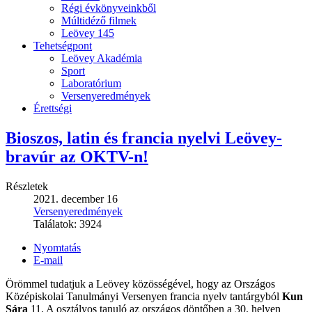
Régi évkönyveinkből
Múltidéző filmek
Leövey 145
Tehetségpont
Leövey Akadémia
Sport
Laboratórium
Versenyeredmények
Érettségi
Bioszos, latin és francia nyelvi Leövey-
bravúr az OKTV-n!
Részletek
2021. december 16
Versenyeredmények
Találatok:
3924
Nyomtatás
E-mail
Örömmel tudatjuk a Leövey közösségével, hogy az Országos
Középiskolai Tanulmányi Versenyen francia nyelv tantárgyból
Kun
Sára
11. A osztályos tanuló az országos döntőben a 30. helyen