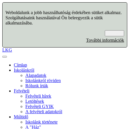
Weboldalunk a jobb használhatóság érdekében sütiket alkalmaz.
Szolgáltatásaink használatával Ön beleegyezik a sütik
alkalmazásába.
Rendben
További információk
LKG
Címlap
Iskolánkról
Alapadatok
Iskolánkról röviden
Rólunk írták
Felvételi
Felvételi hírek
Letöltések
Felvételi GYIK
A felvételi adatokról
Múltidő
Iskolánk története
A "Ház"