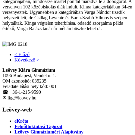
kategóriájában, mindössze másfél ponttal maradva le a dobogóról. A
versenyen 102 középiskolás diák indult, Kinga kategóriájában 34-en
versenyeztek. Ugyanebben a kategóriában Varga Nándor tizedik
helyezett lett, de Csillag Levente és Barla-Szabó Vilmos is szépen
helytálltak. Kinga végtelen teherbírása, odaadó szorgalma példa
értékű, Varga Balázs tanár úr méltán büszke lehet rá.
< Előző
Következő >
Leövey Klára Gimnázium
1096 Budapest, Vendel u. 1.
OM azonosító: 035235
Feladatellátási hely kód: 001
☎ +36-1-215-9590
✉ lkg@leovey.hu
Leövey-web
eKréta
Felnőttoktatási Tagozat
Leövey Gimnáziumért Alapítvány