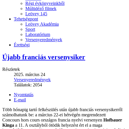
Régi évkönyveinkből
Múltidéző filmek
Leövey 145
Tehetségpont
Leövey Akadémia
Sport
Laboratórium
Versenyeredmények
Érettségi
Újabb franciás versenysiker
Részletek
2025. március 24
Versenyeredmények
Találatok:
2054
Nyomtatás
E-mail
Több hónapig tartó felkészülés után újabb franciás versenysikerről
számolhatunk be: a március 22-ei hétvégén megrendezett
Concours hors cours országos francia nyelvi versenyen
Hofbauer
Kinga
a 11. A osztályból ötödik helyezést ért el a maga