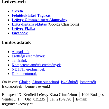
Leövey-web
eKréta
Felnőttoktatási Tagozat
Leövey Gimnáziumért Alapítvány
LKG digitális oktatás
(Google Classroom)
Leövey Fizika
Facebook
Fontos
adatok
Alapadatok
Érettségi eredmények
Tanáraink
Kompetenciamérés eredmények
NETFIT eredmények
Dokumentumok
Ön itt van:
Címlap
About our school
Iskolánkról
Ismertetők
Iskolaportrék - benne vagyunk!
Budapest IX. Kerületi Leövey Klára Gimnázium │ 1096 Budapest,
Vendel u. 1. │ OM: 035235 │ Tel: 215-9590
│
E-mail:
lkg(kukac)leovey.hu