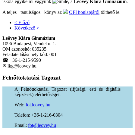
iskola egyike mi vagyunk
, a
Leövey Klára Gimnázium
.
A teljes - tanulságos - könyv az
OFI honlapjáról
tölthető le.
< Előző
Következő >
Leövey Klára Gimnázium
1096 Budapest, Vendel u. 1.
OM azonosító: 035235
Feladatellátási hely kód: 001
☎ +36-1-215-9590
✉ lkg@leovey.hu
Felnőttoktatási
Tagozat
A Felnőttoktatási Tagozat (ifjúsági, esti és digitális
képzések) elérhetőségei:
Web:
fot.leovey.hu
Telefon: +36-1-216-0304
Email:
of
uh.yevoel@t