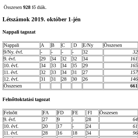
Összesen
928
fő diák.
Létszámok 2019. október 1-jén
Nappali tagozat
Nappali
A
B
C
D
E/Ny
Összesen
9/Ny. évf.
-
-
-
-
32
32
9. évf.
29
34
32
32
34
161
10. évf.
34
33
34
35
29
165
11. évf.
32
33
34
31
27
157
12. évf.
31
31
28
30
26
146
Összesen
661
Felnőttoktatási tagozat
Felnõtt
FA
FD
FE
FI
Összesen
9. évf.
27
9
-
28
64
10. évf.
20
17
-
24
61
11. évf.
28
16
18
34
96