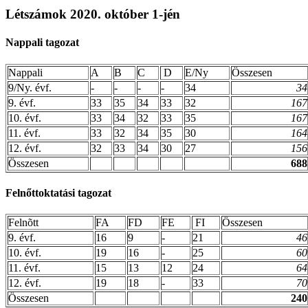
Létszámok 2020. október 1-jén
Nappali tagozat
Nappali
A
B
C
D
E/Ny
Összesen
9/Ny. évf.
-
-
-
-
34
34
9. évf.
33
35
34
33
32
167
10. évf.
33
34
32
33
35
167
11. évf.
33
32
34
35
30
164
12. évf.
32
33
34
30
27
156
Összesen
688
Felnőttoktatási tagozat
Felnõtt
FA
FD
FE
FI
Összesen
9. évf.
16
9
-
21
46
10. évf.
19
16
-
25
60
11. évf.
15
13
12
24
64
12. évf.
19
18
-
33
70
Összesen
240