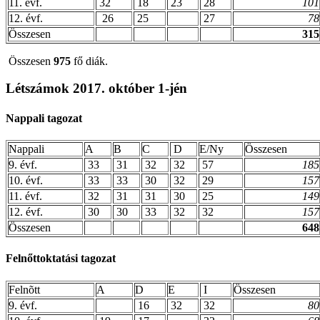
11. évf.
32
18
23
28
101
12. évf.
26
25
27
78
Összesen
315
Összesen
975
fő diák.
Létszámok 2017. október 1-jén
Nappali tagozat
Nappali
A
B
C
D
E/Ny
Összesen
9. évf.
33
31
32
32
57
185
10. évf.
33
33
30
32
29
157
11. évf.
32
31
31
30
25
149
12. évf.
30
30
33
32
32
157
Összesen
648
Felnőttoktatási tagozat
Felnõtt
A
D
E
I
Összesen
9. évf.
16
32
32
80