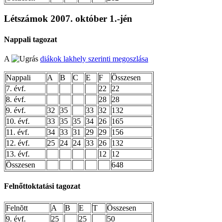
Létszámok 2007. október 1.-jén
Nappali tagozat
A
diákok lakhely szerinti megoszlása
Nappali
A
B
C
E
F
Összesen
7. évf.
22
22
8. évf.
28
28
9. évf.
32
35
33
32
132
10. évf.
33
35
35
34
26
165
11. évf.
34
33
31
29
29
156
12. évf.
25
24
24
33
26
132
13. évf.
12
12
Összesen
648
Felnőttoktatási tagozat
Felnõtt
A
B
E
T
Összesen
9. évf.
25
25
50