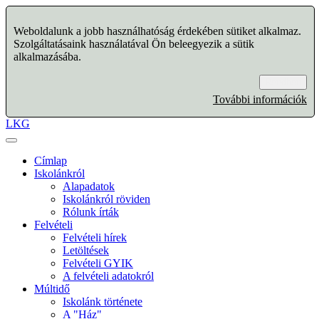
Weboldalunk a jobb használhatóság érdekében sütiket alkalmaz.
Szolgáltatásaink használatával Ön beleegyezik a sütik
alkalmazásába.
Rendben
További információk
LKG
Címlap
Iskolánkról
Alapadatok
Iskolánkról röviden
Rólunk írták
Felvételi
Felvételi hírek
Letöltések
Felvételi GYIK
A felvételi adatokról
Múltidő
Iskolánk története
A "Ház"