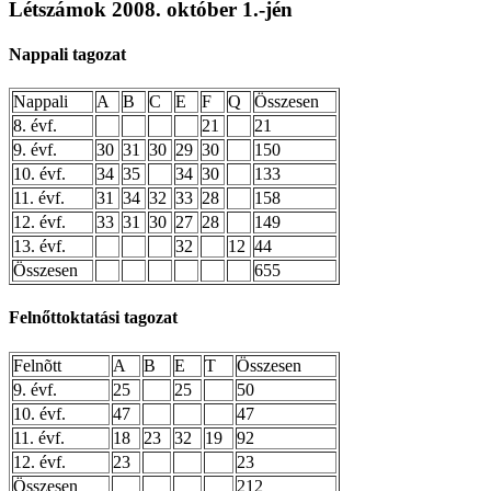
Létszámok 2008. október 1.-jén
Nappali tagozat
Nappali
A
B
C
E
F
Q
Összesen
8. évf.
21
21
9. évf.
30
31
30
29
30
150
10. évf.
34
35
34
30
133
11. évf.
31
34
32
33
28
158
12. évf.
33
31
30
27
28
149
13. évf.
32
12
44
Összesen
655
Felnőttoktatási tagozat
Felnõtt
A
B
E
T
Összesen
9. évf.
25
25
50
10. évf.
47
47
11. évf.
18
23
32
19
92
12. évf.
23
23
Összesen
212