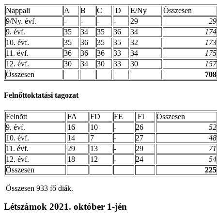
Nappali
A
B
C
D
E/Ny
Összesen
9/Ny. évf.
-
-
-
-
29
29
9. évf.
35
34
35
36
34
174
10. évf.
35
36
35
35
32
173
11. évf.
36
36
36
33
34
175
12. évf.
30
34
30
33
30
157
Összesen
708
Felnőttoktatási tagozat
Felnõtt
FA
FD
FE
FI
Összesen
9. évf.
16
10
-
26
52
10. évf.
14
7
-
27
48
11. évf.
29
13
-
29
71
12. évf.
18
12
-
24
54
Összesen
225
Összesen 933 fő diák.
Létszámok 2021. október 1-jén