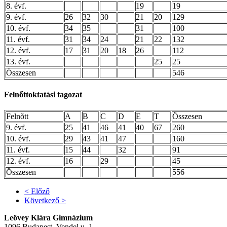
8. évf.
19
19
9. évf.
26
32
30
21
20
129
10. évf.
34
35
31
100
11. évf.
31
34
24
21
22
132
12. évf.
17
31
20
18
26
112
13. évf.
25
25
Összesen
546
Felnőttoktatási tagozat
Felnõtt
A
B
C
D
E
T
Összesen
9. évf.
25
41
46
41
40
67
260
10. évf.
29
43
41
47
160
11. évf.
15
44
32
91
12. évf.
16
29
45
Összesen
556
< Előző
Következő >
Leövey Klára Gimnázium
1096 Budapest, Vendel u. 1.