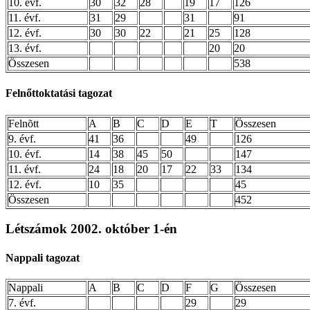
10. évf.
30
32
28
19
17
126
11. évf.
31
29
31
91
12. évf.
30
30
22
21
25
128
13. évf.
20
20
Összesen
538
Felnőttoktatási tagozat
Felnõtt
A
B
C
D
E
T
Összesen
9. évf.
41
36
49
126
10. évf.
14
38
45
50
147
11. évf.
24
18
20
17
22
33
134
12. évf.
10
35
45
Összesen
452
Létszámok 2002. október 1-én
Nappali tagozat
Nappali
A
B
C
D
F
G
Összesen
7. évf.
29
29