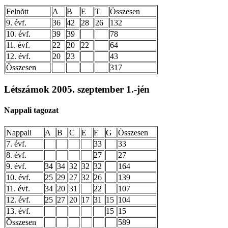
Felnõtt
A
B
E
T
Összesen
9. évf.
36
42
28
26
132
10. évf.
39
39
78
11. évf.
22
20
22
64
12. évf.
20
23
43
Összesen
317
Létszámok 2005. szeptember 1.-jén
Nappali tagozat
Nappali
A
B
C
E
F
G
Összesen
7. évf.
33
33
8. évf.
27
27
9. évf.
34
34
32
32
32
164
10. évf.
25
29
27
32
26
139
11. évf.
34
20
31
22
107
12. évf.
25
27
20
17
31
15
104
13. évf.
15
15
Összesen
589