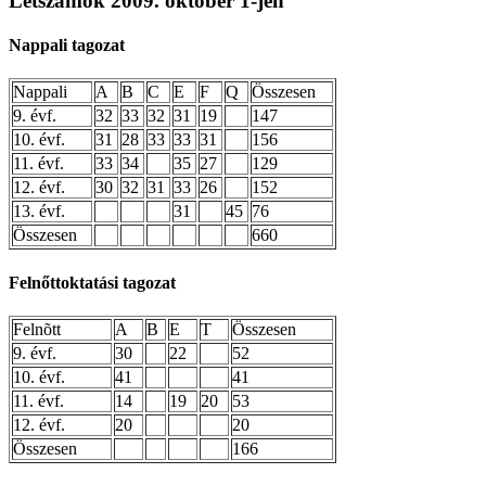
Létszámok 2009. október 1-jén
Nappali tagozat
Nappali
A
B
C
E
F
Q
Összesen
9. évf.
32
33
32
31
19
147
10. évf.
31
28
33
33
31
156
11. évf.
33
34
35
27
129
12. évf.
30
32
31
33
26
152
13. évf.
31
45
76
Összesen
660
Felnőttoktatási tagozat
Felnõtt
A
B
E
T
Összesen
9. évf.
30
22
52
10. évf.
41
41
11. évf.
14
19
20
53
12. évf.
20
20
Összesen
166