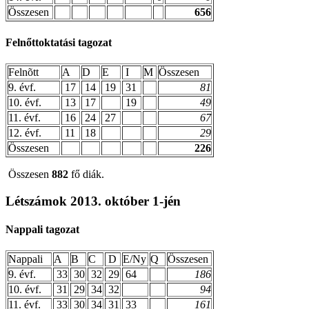
Összesen
656
Felnőttoktatási tagozat
Felnõtt
A
D
E
I
M
Összesen
9. évf.
17
14
19
31
81
10. évf.
13
17
19
49
11. évf.
16
24
27
67
12. évf.
11
18
29
Összesen
226
Összesen
882
fő diák.
Létszámok 2013. október 1-jén
Nappali tagozat
Nappali
A
B
C
D
E/Ny
Q
Összesen
9. évf.
33
30
32
29
64
186
10. évf.
31
29
34
32
94
11. évf.
33
30
34
31
33
161