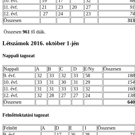
10. évf.
19
17
32
68
11. évf.
21
23
20
27
91
12. évf.
27
24
23
74
Összesen
313
Összesen
961
fő diák.
Létszámok 2016. október 1-jén
Nappali tagozat
Nappali
A
B
C
D
E/Ny
Összesen
9. évf.
32
33
32
33
58
188
10. évf.
33
31
30
31
29
154
11. évf.
31
31
33
33
32
160
12. évf.
32
28
27
27
24
138
Összesen
640
Felnőttoktatási tagozat
Felnõtt
A
D
E
I
Összesen
9. évf.
17
26
28
71