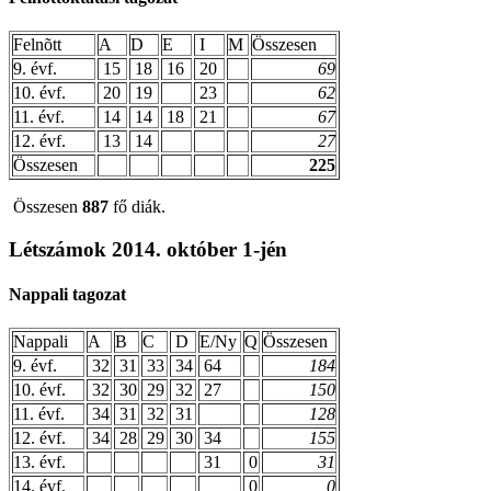
Felnõtt
A
D
E
I
M
Összesen
9. évf.
15
18
16
20
69
10. évf.
20
19
23
62
11. évf.
14
14
18
21
67
12. évf.
13
14
27
Összesen
225
Összesen
887
fő diák.
Létszámok 2014. október 1-jén
Nappali tagozat
Nappali
A
B
C
D
E/Ny
Q
Összesen
9. évf.
32
31
33
34
64
184
10. évf.
32
30
29
32
27
150
11. évf.
34
31
32
31
128
12. évf.
34
28
29
30
34
155
13. évf.
31
0
31
14. évf.
0
0