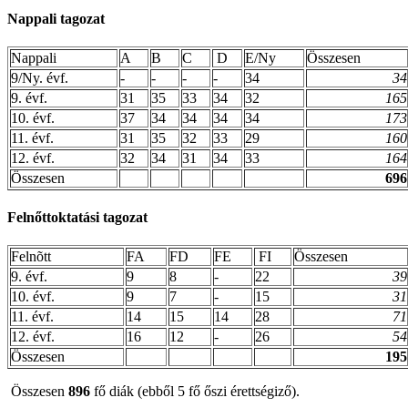
Nappali tagozat
Nappali
A
B
C
D
E/Ny
Összesen
9/Ny. évf.
-
-
-
-
34
34
9. évf.
31
35
33
34
32
165
10. évf.
37
34
34
34
34
173
11. évf.
31
35
32
33
29
160
12. évf.
32
34
31
34
33
164
Összesen
696
Felnőttoktatási tagozat
Felnõtt
FA
FD
FE
FI
Összesen
9. évf.
9
8
-
22
39
10. évf.
9
7
-
15
31
11. évf.
14
15
14
28
71
12. évf.
16
12
-
26
54
Összesen
195
Összesen
896
fő diák (ebből 5 fő őszi érettségiző).