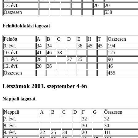
13. évf.
20
20
Összesen
538
Felnőttoktatási tagozat
Felnõtt
A
B
C
D
E
H
T
Összesen
9. évf.
34
34
36
45
45
194
10. évf.
41
46
38
125
11. évf.
28
37
25
90
12. évf.
20
26
46
Összesen
455
Létszámok 2003. szeptember 4-én
Nappali tagozat
Nappali
A
B
C
D
F
G
Összesen
7. évf.
32
32
8. évf.
30
30
9. évf.
32
25
34
20
111