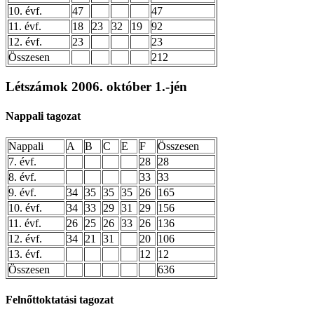
10. évf.
47
47
11. évf.
18
23
32
19
92
12. évf.
23
23
Összesen
212
Létszámok 2006. október 1.-jén
Nappali tagozat
Nappali
A
B
C
E
F
Összesen
7. évf.
28
28
8. évf.
33
33
9. évf.
34
35
35
35
26
165
10. évf.
34
33
29
31
29
156
11. évf.
26
25
26
33
26
136
12. évf.
34
21
31
20
106
13. évf.
12
12
Összesen
636
Felnőttoktatási tagozat