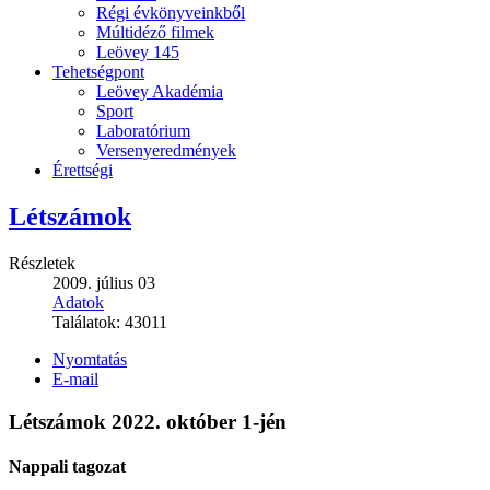
Régi évkönyveinkből
Múltidéző filmek
Leövey 145
Tehetségpont
Leövey Akadémia
Sport
Laboratórium
Versenyeredmények
Érettségi
Létszámok
Részletek
2009. július 03
Adatok
Találatok:
43011
Nyomtatás
E-mail
Létszámok 2022. október 1-jén
Nappali tagozat