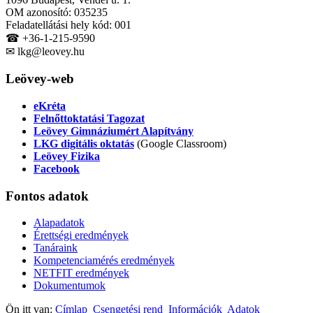
OM azonosító: 035235
Feladatellátási hely kód: 001
☎ +36-1-215-9590
✉ lkg@leovey.hu
Leövey-web
eKréta
Felnőttoktatási Tagozat
Leövey Gimnáziumért Alapítvány
LKG digitális oktatás
(Google Classroom)
Leövey Fizika
Facebook
Fontos
adatok
Alapadatok
Érettségi eredmények
Tanáraink
Kompetenciamérés eredmények
NETFIT eredmények
Dokumentumok
Ön itt van:
Címlap
Csengetési rend
Információk
Adatok