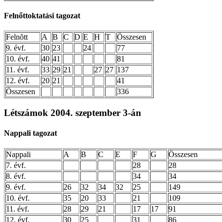
Felnőttoktatási tagozat
Felnõtt
A
B
C
D
E
H
T
Összesen
9. évf.
30
23
24
77
10. évf.
40
41
81
11. évf.
33
29
21
27
27
137
12. évf.
20
21
41
Összesen
336
Létszámok 2004. szeptember 3-án
Nappali tagozat
Nappali
A
B
C
E
F
G
Összesen
7. évf.
28
28
8. évf.
34
34
9. évf.
26
32
34
32
25
149
10. évf.
35
20
33
21
109
11. évf.
28
29
21
17
17
91
12. évf.
30
25
31
86