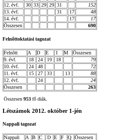
12. évf.
30
33
29
29
31
152
13. évf.
31
17
48
14. évf.
17
17
Összesen
690
Felnőttoktatási tagozat
Felnõtt
A
D
E
I
M
Összesen
9. évf.
18
24
19
18
79
10. évf.
24
48
72
11. évf.
15
27
33
13
88
12. évf.
24
24
Összesen
263
Összesen
953
fő diák.
Létszámok 2012. október 1-jén
Nappali tagozat
Nappali
A
B
C
D
E
F
Q
Összesen