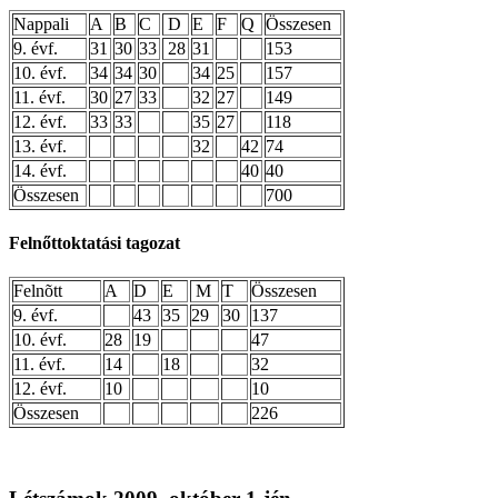
Nappali
A
B
C
D
E
F
Q
Összesen
9. évf.
31
30
33
28
31
153
10. évf.
34
34
30
34
25
157
11. évf.
30
27
33
32
27
149
12. évf.
33
33
35
27
118
13. évf.
32
42
74
14. évf.
40
40
Összesen
700
Felnőttoktatási tagozat
Felnõtt
A
D
E
M
T
Összesen
9. évf.
43
35
29
30
137
10. évf.
28
19
47
11. évf.
14
18
32
12. évf.
10
10
Összesen
226