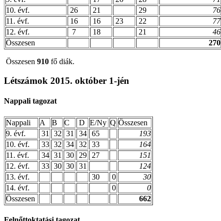
10. évf.
26
21
29
76
11. évf.
16
16
23
22
77
12. évf.
7
18
21
46
Összesen
270
Összesen
910
fő diák.
Létszámok 2015. október 1-jén
Nappali tagozat
Nappali
A
B
C
D
E/Ny
Q
Összesen
9. évf.
31
32
31
34
65
193
10. évf.
33
32
34
32
33
164
11. évf.
34
31
30
29
27
151
12. évf.
33
30
30
31
124
13. évf.
30
0
30
14. évf.
0
0
Összesen
662
Felnőttoktatási tagozat