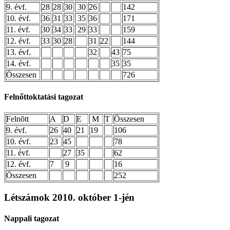
9. évf.
28
28
30
30
26
142
10. évf.
36
31
33
35
36
171
11. évf.
30
34
33
29
33
159
12. évf.
33
30
28
31
22
144
13. évf.
32
43
75
14. évf.
35
35
Összesen
726
Felnőttoktatási tagozat
Felnõtt
A
D
E
M
T
Összesen
9. évf.
26
40
21
19
106
10. évf.
23
45
78
11. évf.
27
35
62
12. évf.
7
9
16
Összesen
252
Létszámok 2010. október 1-jén
Nappali tagozat