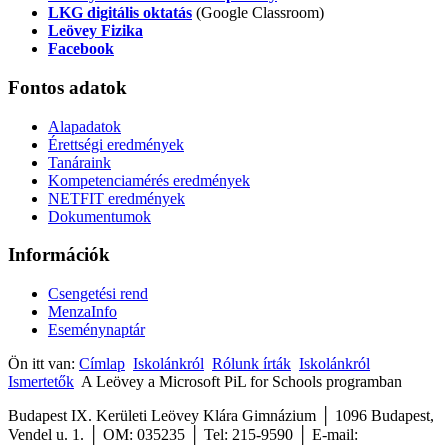
LKG digitális oktatás
(Google Classroom)
Leövey Fizika
Facebook
Fontos
adatok
Alapadatok
Érettségi eredmények
Tanáraink
Kompetenciamérés eredmények
NETFIT eredmények
Dokumentumok
Információk
Csengetési rend
MenzaInfo
Eseménynaptár
Ön itt van:
Címlap
Iskolánkról
Rólunk írták
Iskolánkról
Ismertetők
A Leövey a Microsoft PiL for Schools programban
Budapest IX. Kerületi Leövey Klára Gimnázium │ 1096 Budapest,
Vendel u. 1. │ OM: 035235 │ Tel: 215-9590
│
E-mail: