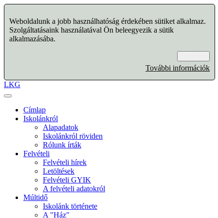
Weboldalunk a jobb használhatóság érdekében sütiket alkalmaz.
Szolgáltatásaink használatával Ön beleegyezik a sütik
alkalmazásába.
Rendben
További információk
LKG
Címlap
Iskolánkról
Alapadatok
Iskolánkról röviden
Rólunk írták
Felvételi
Felvételi hírek
Letöltések
Felvételi GYIK
A felvételi adatokról
Múltidő
Iskolánk története
A "Ház"