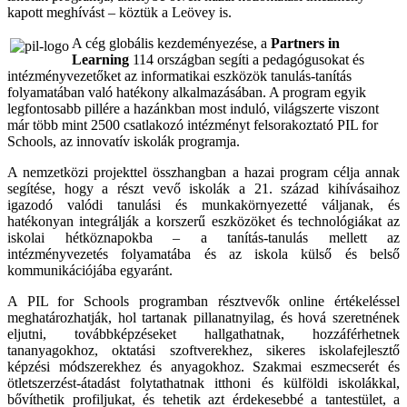
kapott meghívást – köztük a Leövey is.
A cég globális kezdeményezése, a
Partners in
Learning
114 országban segíti a pedagógusokat és
intézményvezetőket az informatikai eszközök tanulás-tanítás
folyamatában való hatékony alkalmazásában. A program egyik
legfontosabb pillére a hazánkban most induló, világszerte viszont
már több mint 2500 csatlakozó intézményt felsorakoztató PIL for
Schools, az innovatív iskolák programja.
A nemzetközi projekttel összhangban a hazai program célja annak
segítése, hogy a részt vevő iskolák a 21. század kihívásaihoz
igazodó valódi tanulási és munkakörnyezetté váljanak, és
hatékonyan integrálják a korszerű eszközöket és technológiákat az
iskolai hétköznapokba – a tanítás-tanulás mellett az
intézményvezetés folyamatába és az iskola külső és belső
kommunikációjába egyaránt.
A PIL for Schools programban résztvevők online értékeléssel
meghatározhatják, hol tartanak pillanatnyilag, és hová szeretnének
eljutni, továbbképzéseket hallgathatnak, hozzáférhetnek
tananyagokhoz, oktatási szoftverekhez, sikeres iskolafejlesztő
képzési módszerekhez és anyagokhoz. Szakmai eszmecserét és
ötletszerzést-átadást folytathatnak itthoni és külföldi iskolákkal,
bővíthetik profiljukat, és tehetik azt érdekesebbé a tantestület, a