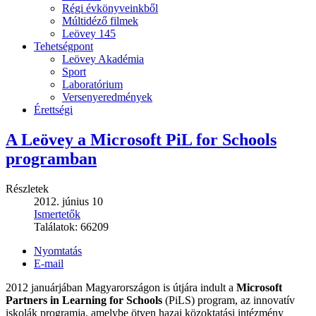
Régi évkönyveinkből
Múltidéző filmek
Leövey 145
Tehetségpont
Leövey Akadémia
Sport
Laboratórium
Versenyeredmények
Érettségi
A Leövey a Microsoft PiL for Schools
programban
Részletek
2012. június 10
Ismertetők
Találatok:
66209
Nyomtatás
E-mail
2012 januárjában Magyarországon is útjára indult a
Microsoft
Partners in Learning for Schools
(PiLS) program, az innovatív
iskolák programja, amelybe ötven hazai közoktatási intézmény