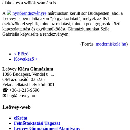
diákok és a szülők számára is.
A
nyitórendezvényre
márciusban került sor Budapesten, ahol a
Leövey is bemutatta azon "jó gyakorlatait", melyek az IKT
eszközökkel segítik, mind az oktatást, mind a pedagógusok közti
kapcsolattartást és együttműködést. Gimnáziumunkat Szilaj
Gabriella képviselte a rendezvényen.
(Forrás:
moderniskola.hu
)
< Előző
Következő >
Leövey Klára Gimnázium
1096 Budapest, Vendel u. 1.
OM azonosító: 035235
Feladatellátási hely kód: 001
☎ +36-1-215-9590
✉ lkg@leovey.hu
Leövey-web
eKréta
Felnőttoktatási Tagozat
Leövey Gimnáziumért Alapítvány