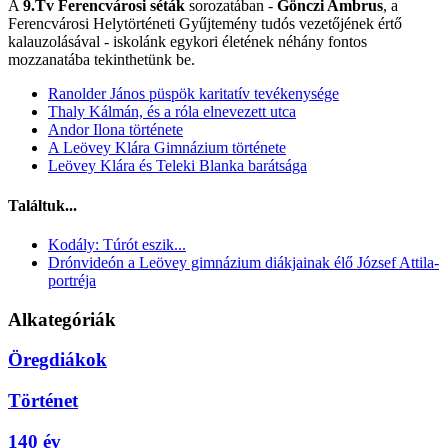
A
9.Tv Ferencvárosi séták
sorozatában -
Gönczi Ambrus
, a
Ferencvárosi Helytörténeti Gyűjtemény tudós vezetőjének értő
kalauzolásával - iskolánk egykori életének néhány fontos
mozzanatába tekinthetünk be.
Ranolder János püspök karitatív tevékenysége
Thaly Kálmán, és a róla elnevezett utca
Andor Ilona története
A Leövey Klára Gimnázium története
Leövey Klára és Teleki Blanka barátsága
Találtuk...
Kodály: Túrót eszik...
Drónvideón a Leövey gimnázium diákjainak élő József Attila-
portréja
Alkategóriák
Öregdiákok
Történet
140 év