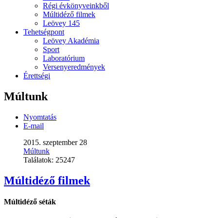
Régi évkönyveinkből
Múltidéző filmek
Leövey 145
Tehetségpont
Leövey Akadémia
Sport
Laboratórium
Versenyeredmények
Érettségi
Múltunk
Nyomtatás
E-mail
2015. szeptember 28
Múltunk
Találatok:
25247
Múltidéző filmek
Múltidéző séták