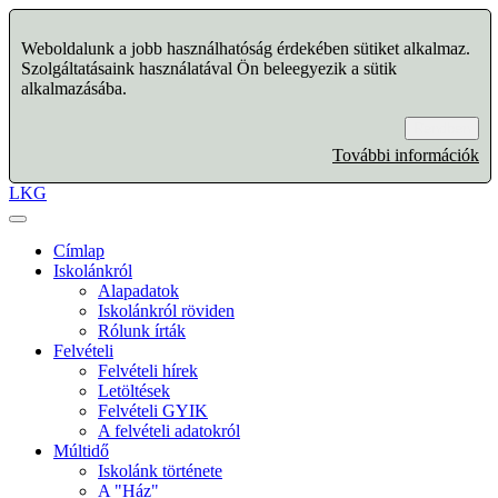
Weboldalunk a jobb használhatóság érdekében sütiket alkalmaz.
Szolgáltatásaink használatával Ön beleegyezik a sütik
alkalmazásába.
Rendben
További információk
LKG
Címlap
Iskolánkról
Alapadatok
Iskolánkról röviden
Rólunk írták
Felvételi
Felvételi hírek
Letöltések
Felvételi GYIK
A felvételi adatokról
Múltidő
Iskolánk története
A "Ház"