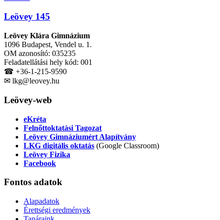
Leövey 145
Leövey Klára Gimnázium
1096 Budapest, Vendel u. 1.
OM azonosító: 035235
Feladatellátási hely kód: 001
☎ +36-1-215-9590
✉ lkg@leovey.hu
Leövey-web
eKréta
Felnőttoktatási Tagozat
Leövey Gimnáziumért Alapítvány
LKG digitális oktatás
(Google Classroom)
Leövey Fizika
Facebook
Fontos
adatok
Alapadatok
Érettségi eredmények
Tanáraink