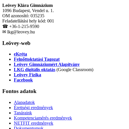
Leövey Klára Gimnázium
1096 Budapest, Vendel u. 1.
OM azonosító: 035235
Feladatellátási hely kód: 001
☎ +36-1-215-9590
✉ lkg@leovey.hu
Leövey-web
eKréta
Felnőttoktatási Tagozat
Leövey Gimnáziumért Alapítvány
LKG digitális oktatás
(Google Classroom)
Leövey Fizika
Facebook
Fontos
adatok
Alapadatok
Érettségi eredmények
Tanáraink
Kompetenciamérés eredmények
NETFIT eredmények
Dokumentumok