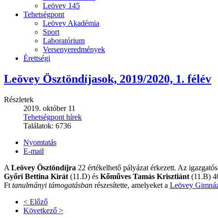
Leövey 145
Tehetségpont
Leövey Akadémia
Sport
Laboratórium
Versenyeredmények
Érettségi
Leövey Ösztöndíjasok, 2019/2020, 1. félév
Részletek
2019. október 11
Tehetségpont hírek
Találatok:
6736
Nyomtatás
E-mail
A
Leövey Ösztöndíjra
22 értékelhető pályázat érkezett. Az igazgató
Győri Bettina Kirát
(11.D) és
Kőműves Tamás Krisztiánt
(11.B) 4
Ft
tanulmányi támogatásban
részesítette, amelyeket a
Leövey Gimnáz
< Előző
Következő >