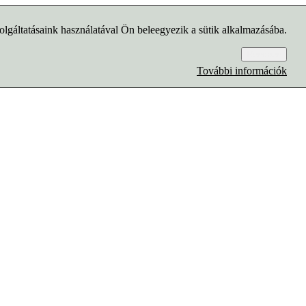
lgáltatásaink használatával Ön beleegyezik a sütik alkalmazásába.
Rendben
További információk