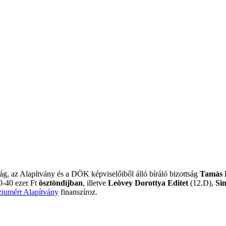
ság, az Alapítvány és a DÖK képviselőiből álló bíráló bizottság
Tamás 
0-40 ezer Ft
ösztöndíjban
, illetve
Leövey
Dorottya Editet
(12.D),
Si
iumért Alapítvány
finanszíroz.