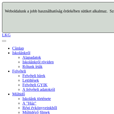
Weboldalunk a jobb használhatóság érdekében sütiket alkalmaz. Szo
LKG
Címlap
Iskolánkról
Alapadatok
Iskolánkról röviden
Rólunk írták
Felvételi
Felvételi hírek
Letöltések
Felvételi GYIK
A felvételi adatokról
Múltidő
Iskolánk története
A "Ház"
Régi évkönyveinkből
Múltidéző filmek