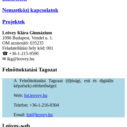
Nemzetközi kapcsolatok
Projektek
Leövey Klára Gimnázium
1096 Budapest, Vendel u. 1.
OM azonosító: 035235
Feladatellátási hely kód: 001
☎ +36-1-215-9590
✉ lkg@leovey.hu
Felnőttoktatási
Tagozat
A Felnőttoktatási Tagozat (ifjúsági, esti és digitális
képzések) elérhetőségei:
Web:
fot.leovey.hu
Telefon: +36-1-216-0304
Email:
of
uh.yevoel@t
Leövey-web