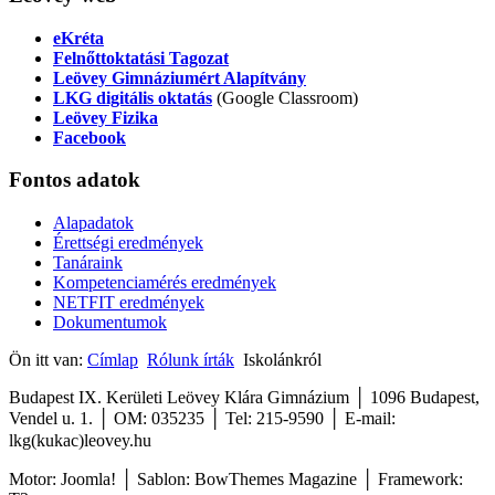
eKréta
Felnőttoktatási Tagozat
Leövey Gimnáziumért Alapítvány
LKG digitális oktatás
(Google Classroom)
Leövey Fizika
Facebook
Fontos
adatok
Alapadatok
Érettségi eredmények
Tanáraink
Kompetenciamérés eredmények
NETFIT eredmények
Dokumentumok
Ön itt van:
Címlap
Rólunk írták
Iskolánkról
Budapest IX. Kerületi Leövey Klára Gimnázium │ 1096 Budapest,
Vendel u. 1. │ OM: 035235 │ Tel: 215-9590
│
E-mail:
lkg(kukac)leovey.hu
Motor: Joomla! │ Sablon: BowThemes Magazine │ Framework: