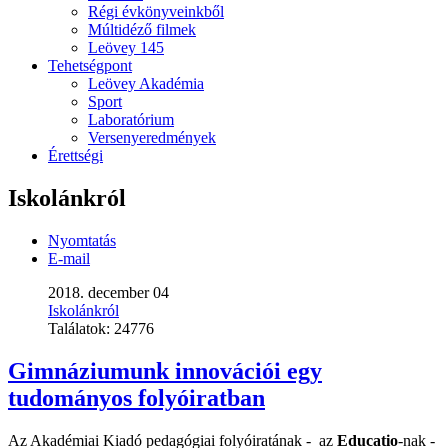
Régi évkönyveinkből
Múltidéző filmek
Leövey 145
Tehetségpont
Leövey Akadémia
Sport
Laboratórium
Versenyeredmények
Érettségi
Iskolánkról
Nyomtatás
E-mail
2018. december 04
Iskolánkról
Találatok:
24776
Gimnáziumunk innovációi egy
tudományos folyóiratban
Az Akadémiai Kiadó pedagógiai folyóiratának - az
Educatio
-nak -