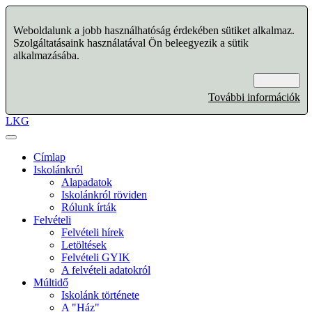
Weboldalunk a jobb használhatóság érdekében sütiket alkalmaz.
Szolgáltatásaink használatával Ön beleegyezik a sütik
alkalmazásába.
Rendben
További információk
LKG
Címlap
Iskolánkról
Alapadatok
Iskolánkról röviden
Rólunk írták
Felvételi
Felvételi hírek
Letöltések
Felvételi GYIK
A felvételi adatokról
Múltidő
Iskolánk története
A "Ház"