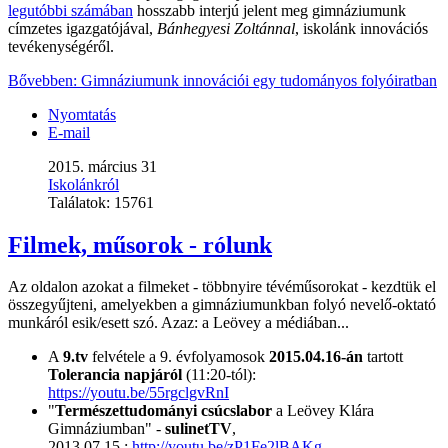
legutóbbi számában
hosszabb interjú jelent meg gimnáziumunk
címzetes igazgatójával,
Bánhegyesi Zoltánnal
, iskolánk innovációs
tevékenységéről.
Bővebben: Gimnáziumunk innovációi egy tudományos folyóiratban
Nyomtatás
E-mail
2015. március 31
Iskolánkról
Találatok:
15761
Filmek, műsorok - rólunk
Az oldalon azokat a filmeket - többnyire tévéműsorokat - kezdtük el
összegyűjteni, amelyekben a gimnáziumunkban folyó nevelő-oktató
munkáról esik/esett szó. Azaz: a Leövey a médiában...
A
9.tv
felvétele a 9. évfolyamosok
2015.04.16-án
tartott
Tolerancia napjáról
(11:20-tól):
https://youtu.be/55rgclgvRnI
"
Természettudományi csúcslabor
a Leövey Klára
Gimnáziumban" -
sulinetTV
,
2013.07.15.:
http://youtu.be/zP1Fe2lBAKg