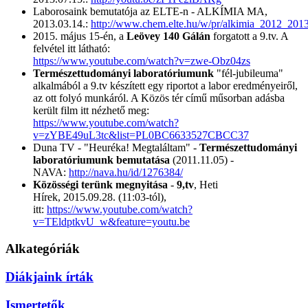
Laborosaink bemutatója az ELTE-n - ALKÍMIA MA,
2013.03.14.:
http://www.chem.elte.hu/w/pr/alkimia_2012_2013
2015. május 15-én, a
Leövey 140 Gálán
forgatott a 9.tv. A
felvétel itt látható:
https://www.youtube.com/watch?v=zwe-Obz04zs
Természettudományi laboratóriumunk
"fél-jubileuma"
alkalmából a 9.tv készített egy riportot a labor eredményeiről,
az ott folyó munkáról. A Közös tér című műsorban adásba
került film itt nézhető meg:
https://www.youtube.com/watch?
v=zYBE49uL3tc&list=PL0BC6633527CBCC37
Duna TV - "Heuréka! Megtaláltam" -
Természettudományi
laboratóriumunk bemutatása
(2011.11.05) -
NAVA:
http://nava.hu/id/1276384/
Közösségi terünk megnyitása
-
9,tv
, Heti
Hírek, 2015.09.28. (11:03-tól),
itt:
https://www.youtube.com/watch?
v=TEldptkvU_w&feature=youtu.be
Alkategóriák
Diákjaink írták
Ismertetők