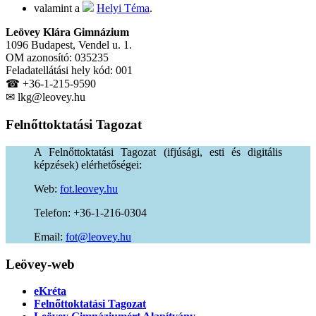
valamint a
Helyi Téma
.
Leövey Klára Gimnázium
1096 Budapest, Vendel u. 1.
OM azonosító: 035235
Feladatellátási hely kód: 001
☎ +36-1-215-9590
✉ lkg@leovey.hu
Felnőttoktatási
Tagozat
A Felnőttoktatási Tagozat (ifjúsági, esti és digitális
képzések) elérhetőségei:
Web:
fot.leovey.hu
Telefon: +36-1-216-0304
Email:
of
uh.yevoel@t
Leövey-web
eKréta
Felnőttoktatási Tagozat