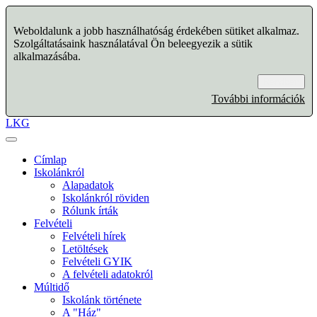
Weboldalunk a jobb használhatóság érdekében sütiket alkalmaz.
Szolgáltatásaink használatával Ön beleegyezik a sütik
alkalmazásába.
Rendben
További információk
LKG
Címlap
Iskolánkról
Alapadatok
Iskolánkról röviden
Rólunk írták
Felvételi
Felvételi hírek
Letöltések
Felvételi GYIK
A felvételi adatokról
Múltidő
Iskolánk története
A "Ház"