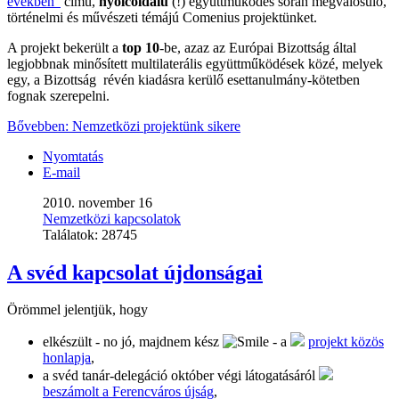
években”
című,
nyolcoldalú
(!) együttműködés során megvalósuló,
történelmi és művészeti témájú Comenius projektünket.
A projekt bekerült a
top 10
-be, azaz az Európai Bizottság által
legjobbnak minősített multilaterális együttműködések közé, melyek
egy, a Bizottság révén kiadásra kerülő esettanulmány-kötetben
fognak szerepelni.
Bővebben: Nemzetközi projektünk sikere
Nyomtatás
E-mail
2010. november 16
Nemzetközi kapcsolatok
Találatok:
28745
A svéd kapcsolat újdonságai
Örömmel jelentjük, hogy
elkészült - no jó, majdnem kész
- a
projekt közös
honlapja
,
a svéd tanár-delegáció október végi látogatásáról
beszámolt a Ferencváros újság
,