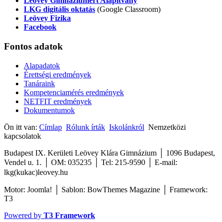
Leövey Gimnáziumért Alapítvány
LKG digitális oktatás
(Google Classroom)
Leövey Fizika
Facebook
Fontos
adatok
Alapadatok
Érettségi eredmények
Tanáraink
Kompetenciamérés eredmények
NETFIT eredmények
Dokumentumok
Ön itt van:
Címlap
Rólunk írták
Iskolánkról
Nemzetközi
kapcsolatok
Budapest IX. Kerületi Leövey Klára Gimnázium │ 1096 Budapest,
Vendel u. 1. │ OM: 035235 │ Tel: 215-9590
│
E-mail:
lkg(kukac)leovey.hu
Motor: Joomla! │ Sablon: BowThemes Magazine │ Framework:
T3
Powered by
T3 Framework