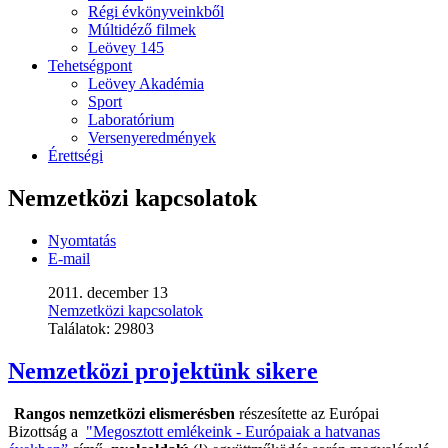
Régi évkönyveinkből
Múltidéző filmek
Leövey 145
Tehetségpont
Leövey Akadémia
Sport
Laboratórium
Versenyeredmények
Érettségi
Nemzetközi kapcsolatok
Nyomtatás
E-mail
2011. december 13
Nemzetközi kapcsolatok
Találatok:
29803
Nemzetközi projektünk sikere
Rangos nemzetközi elismerésben
részesítette az Európai
Bizottság a
"Megosztott emlékeink - Európaiak a hatvanas