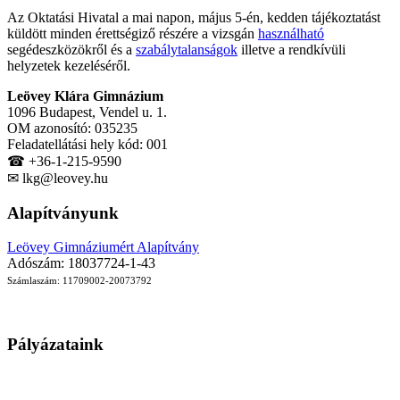
Az Oktatási Hivatal a mai napon, május 5-én, kedden tájékoztatást
küldött minden érettségiző részére a vizsgán
használható
segédeszközökről és a
szabálytalanságok
illetve a rendkívüli
helyzetek kezeléséről.
Leövey Klára Gimnázium
1096 Budapest, Vendel u. 1.
OM azonosító: 035235
Feladatellátási hely kód: 001
☎ +36-1-215-9590
✉ lkg@leovey.hu
Alapítványunk
Leövey Gimnáziumért Alapítvány
Adószám: 18037724-1-43
Számlaszám: 11709002-20073792
Pályázataink