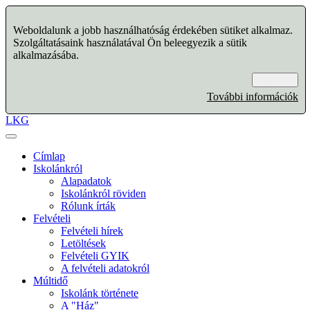
Weboldalunk a jobb használhatóság érdekében sütiket alkalmaz.
Szolgáltatásaink használatával Ön beleegyezik a sütik
alkalmazásába.
Rendben
További információk
LKG
Címlap
Iskolánkról
Alapadatok
Iskolánkról röviden
Rólunk írták
Felvételi
Felvételi hírek
Letöltések
Felvételi GYIK
A felvételi adatokról
Múltidő
Iskolánk története
A "Ház"