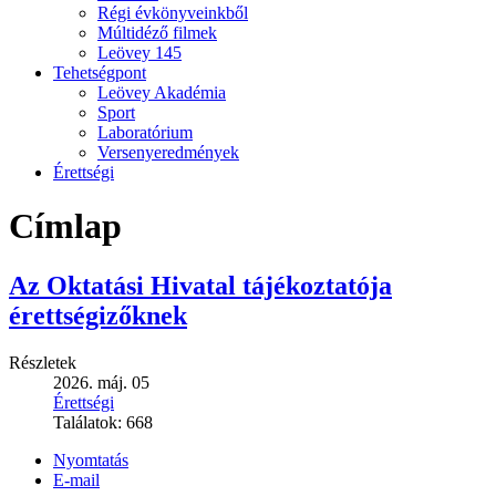
Régi évkönyveinkből
Múltidéző filmek
Leövey 145
Tehetségpont
Leövey Akadémia
Sport
Laboratórium
Versenyeredmények
Érettségi
Címlap
Az Oktatási Hivatal tájékoztatója
érettségizőknek
Részletek
2026. máj. 05
Érettségi
Találatok:
668
Nyomtatás
E-mail