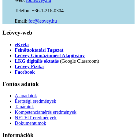
Web:
fot.leovey.hu
Telefon: +36-1-216-0304
Email:
of
uh.yevoel@t
Leövey-web
eKréta
Felnőttoktatási Tagozat
Leövey Gimnáziumért Alapítvány
LKG digitális oktatás
(Google Classroom)
Leövey Fizika
Facebook
Fontos
adatok
Alapadatok
Érettségi eredmények
Tanáraink
Kompetenciamérés eredmények
NETFIT eredmények
Dokumentumok
Információk