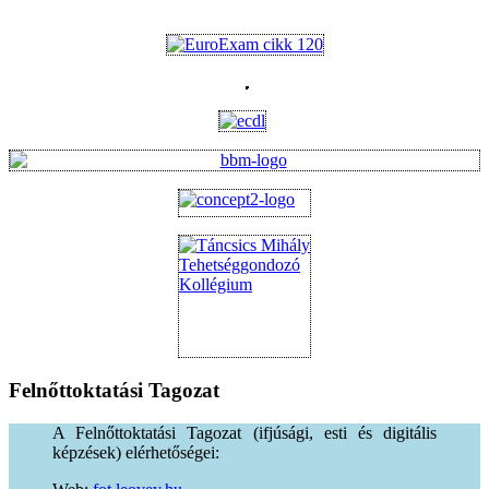
Felnőttoktatási
Tagozat
A Felnőttoktatási Tagozat (ifjúsági, esti és digitális
képzések) elérhetőségei: