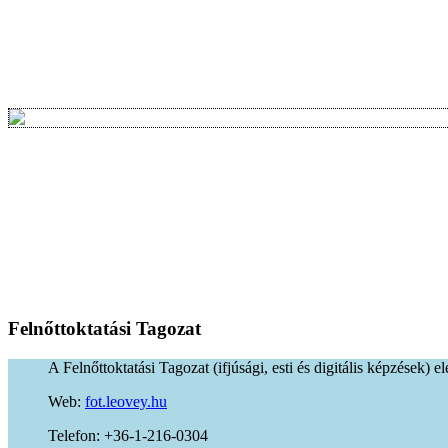
Felnőttoktatási
Tagozat
A Felnőttoktatási Tagozat (ifjúsági, esti és digitális képzések) e
Web:
fot.leovey.hu
Telefon: +36-1-216-0304