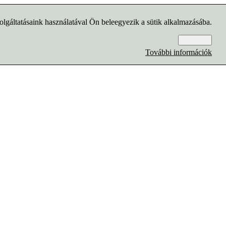
lgáltatásaink használatával Ön beleegyezik a sütik alkalmazásába.
Rendben
További információk