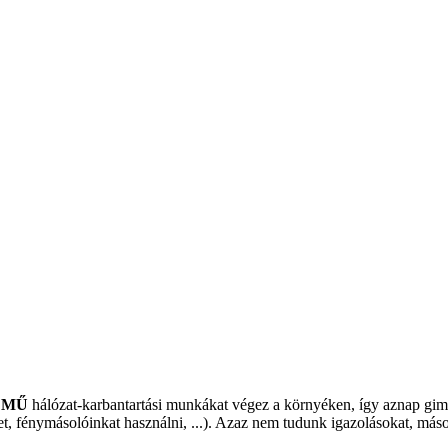
LMŰ
hálózat-karbantartási munkákat végez a környéken, így aznap g
 fénymásolóinkat használni, ...). Azaz nem tudunk igazolásokat, másodl