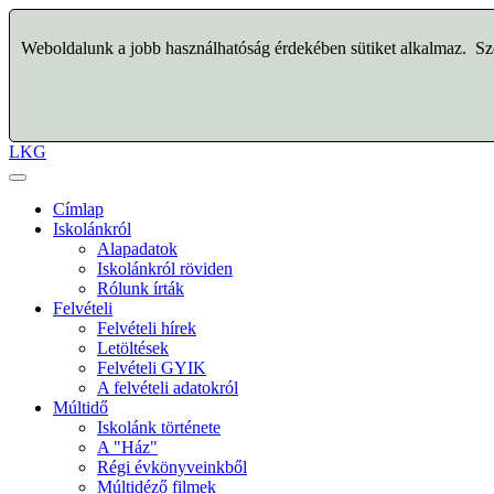
Weboldalunk a jobb használhatóság érdekében sütiket alkalmaz. Szo
LKG
Címlap
Iskolánkról
Alapadatok
Iskolánkról röviden
Rólunk írták
Felvételi
Felvételi hírek
Letöltések
Felvételi GYIK
A felvételi adatokról
Múltidő
Iskolánk története
A "Ház"
Régi évkönyveinkből
Múltidéző filmek