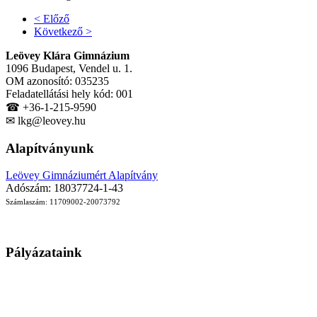
< Előző
Következő >
Leövey Klára Gimnázium
1096 Budapest, Vendel u. 1.
OM azonosító: 035235
Feladatellátási hely kód: 001
☎ +36-1-215-9590
✉ lkg@leovey.hu
Alapítványunk
Leövey Gimnáziumért Alapítvány
Adószám: 18037724-1-43
Számlaszám: 11709002-20073792
Pályázataink