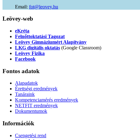
Email:
of
uh.yevoel@t
Leövey-web
eKréta
Felnőttoktatási Tagozat
Leövey Gimnáziumért Alapítvány
LKG digitális oktatás
(Google Classroom)
Leövey Fizika
Facebook
Fontos
adatok
Alapadatok
Érettségi eredmények
Tanáraink
Kompetenciamérés eredmények
NETFIT eredmények
Dokumentumok
Információk
Csengetési rend