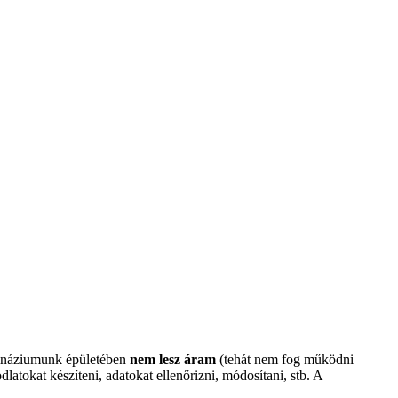
imnáziumunk épületében
nem lesz áram
(tehát nem fog működni
atokat készíteni, adatokat ellenőrizni, módosítani, stb. A