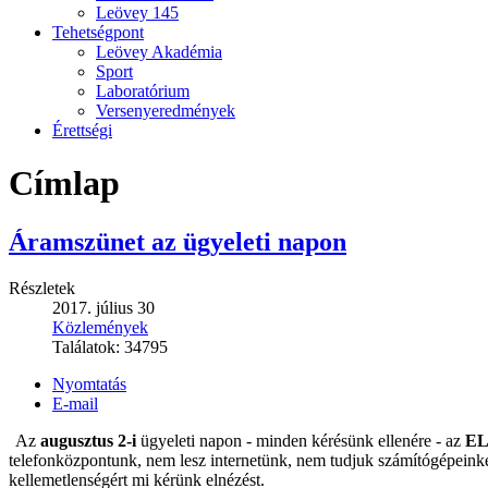
Leövey 145
Tehetségpont
Leövey Akadémia
Sport
Laboratórium
Versenyeredmények
Érettségi
Címlap
Áramszünet az ügyeleti napon
Részletek
2017. július 30
Közlemények
Találatok:
34795
Nyomtatás
E-mail
Az
augusztus 2-i
ügyeleti napon - minden kérésünk ellenére - az
E
telefonközpontunk, nem lesz internetünk, nem tudjuk számítógépeinket,
kellemetlenségért mi kérünk elnézést.