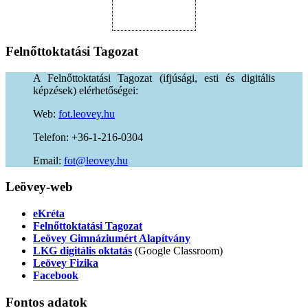
Felnőttoktatási
Tagozat
A Felnőttoktatási Tagozat (ifjúsági, esti és digitális
képzések) elérhetőségei:
Web:
fot.leovey.hu
Telefon: +36-1-216-0304
Email:
of
uh.yevoel@t
Leövey-web
eKréta
Felnőttoktatási Tagozat
Leövey Gimnáziumért Alapítvány
LKG digitális oktatás
(Google Classroom)
Leövey Fizika
Facebook
Fontos
adatok