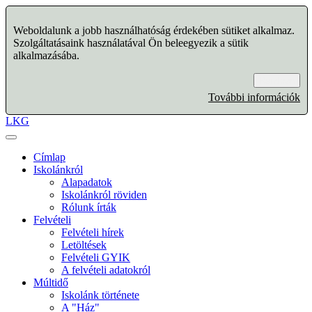
Weboldalunk a jobb használhatóság érdekében sütiket alkalmaz.
Szolgáltatásaink használatával Ön beleegyezik a sütik
alkalmazásába.
Rendben
További információk
LKG
Címlap
Iskolánkról
Alapadatok
Iskolánkról röviden
Rólunk írták
Felvételi
Felvételi hírek
Letöltések
Felvételi GYIK
A felvételi adatokról
Múltidő
Iskolánk története
A "Ház"