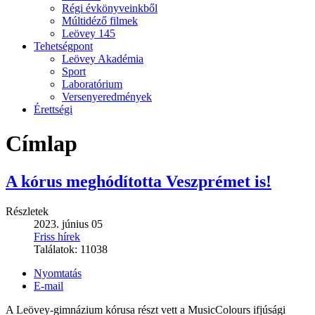
Régi évkönyveinkből
Múltidéző filmek
Leövey 145
Tehetségpont
Leövey Akadémia
Sport
Laboratórium
Versenyeredmények
Érettségi
Címlap
A kórus meghódította Veszprémet is!
Részletek
2023. június 05
Friss hírek
Találatok:
11038
Nyomtatás
E-mail
A Leövey-gimnázium kórusa részt vett a MusicColours ifjúsági