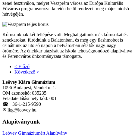
zenei fesztiválon, melyet Veszprém városa az Európa Kulturális
Fővárosa programsorozat keretén belül rendezett meg május utolsó
hétvégéjén.
Kórusunknak két fellépése volt. Meghallgattunk más kórusokat és
zenekarokat, fürödtünk a Balatonban, és még egy flashmobot is
csináltunk az utolsó napon a belvárosban sétálók nagy-nagy
örömére. Az énekkar utazását az iskola tehetséggondozó alapítványa
és Ferencváros önkormányzata támogatta.
< Előző
Következő >
Leövey Klára Gimnázium
1096 Budapest, Vendel u. 1.
OM azonosító: 035235
Feladatellátási hely kód: 001
☎ +36-1-215-9590
✉ lkg@leovey.hu
Alapítványunk
Leövey Gimnáziumért Alapítvány