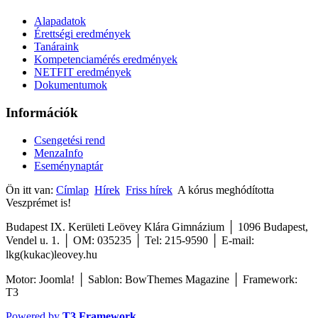
Alapadatok
Érettségi eredmények
Tanáraink
Kompetenciamérés eredmények
NETFIT eredmények
Dokumentumok
Információk
Csengetési rend
MenzaInfo
Eseménynaptár
Ön itt van:
Címlap
Hírek
Friss hírek
A kórus meghódította
Veszprémet is!
Budapest IX. Kerületi Leövey Klára Gimnázium │ 1096 Budapest,
Vendel u. 1. │ OM: 035235 │ Tel: 215-9590
│
E-mail:
lkg(kukac)leovey.hu
Motor: Joomla! │ Sablon: BowThemes Magazine │ Framework:
T3
Powered by
T3 Framework