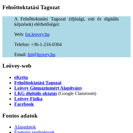
Felnőttoktatási
Tagozat
A Felnőttoktatási Tagozat (ifjúsági, esti és digitális
képzések) elérhetőségei:
Web:
fot.leovey.hu
Telefon: +36-1-216-0304
Email:
of
uh.yevoel@t
Leövey-web
eKréta
Felnőttoktatási Tagozat
Leövey Gimnáziumért Alapítvány
LKG digitális oktatás
(Google Classroom)
Leövey Fizika
Facebook
Fontos
adatok
Alapadatok
Érettségi eredmények