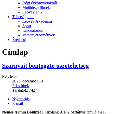
Régi évkönyveinkből
Múltidéző filmek
Leövey 145
Tehetségpont
Leövey Akadémia
Sport
Laboratórium
Versenyeredmények
Érettségi
Címlap
Szárnyait bontogató úszótehetség
Részletek
2023. december 14
Friss hírek
Találatok:
7427
Nyomtatás
E-mail
Nemes Ármin Boldizsár
, iskolánk 9. NY osztályos tanulója a II.