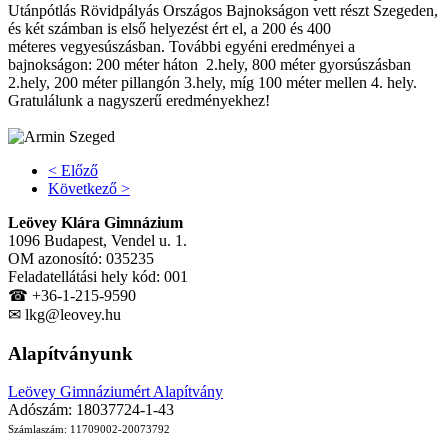
Utánpótlás Rövidpályás Országos Bajnokságon vett részt Szegeden,
és két számban is első helyezést ért el, a 200 és 400
méteres vegyesúszásban. További egyéni eredményei a
bajnokságon: 200 méter háton 2.hely, 800 méter gyorsúszásban
2.hely, 200 méter pillangón 3.hely, míg 100 méter mellen 4. hely.
Gratulálunk a nagyszerű eredményekhez!
< Előző
Következő >
Leövey Klára Gimnázium
1096 Budapest, Vendel u. 1.
OM azonosító: 035235
Feladatellátási hely kód: 001
☎ +36-1-215-9590
✉ lkg@leovey.hu
Alapítványunk
Leövey Gimnáziumért Alapítvány
Adószám: 18037724-1-43
Számlaszám: 11709002-20073792