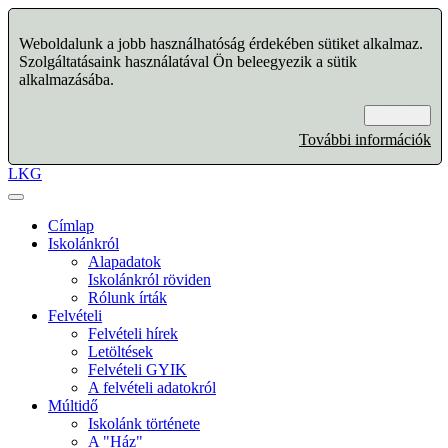
Weboldalunk a jobb használhatóság érdekében sütiket alkalmaz.
Szolgáltatásaink használatával Ön beleegyezik a sütik
alkalmazásába.
Rendben
További információk
LKG
Címlap
Iskolánkról
Alapadatok
Iskolánkról röviden
Rólunk írták
Felvételi
Felvételi hírek
Letöltések
Felvételi GYIK
A felvételi adatokról
Múltidő
Iskolánk története
A "Ház"