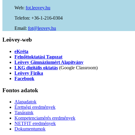
Web:
fot.leovey.hu
Telefon: +36-1-216-0304
Email:
of
uh.yevoel@t
Leövey-web
eKréta
Felnőttoktatási Tagozat
Leövey Gimnáziumért Alapítvány
LKG digitális oktatás
(Google Classroom)
Leövey Fizika
Facebook
Fontos
adatok
Alapadatok
Érettségi eredmények
Tanáraink
Kompetenciamérés eredmények
NETFIT eredmények
Dokumentumok