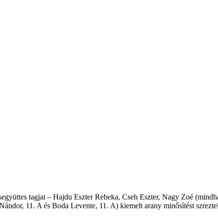
segyüttes tagjai – Hajdu Eszter Rebeka, Cseh Eszter, Nagy Zoé (mindhá
Nándor, 11. A és Boda Levente, 11. A) kiemelt arany minősítést szreztek