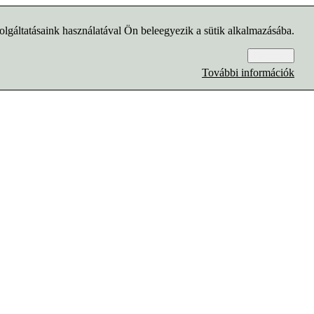
lgáltatásaink használatával Ön beleegyezik a sütik alkalmazásába.
Rendben
További információk