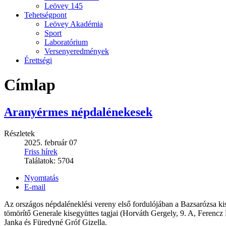
Leövey 145
Tehetségpont
Leövey Akadémia
Sport
Laboratórium
Versenyeredmények
Érettségi
Címlap
Aranyérmes népdalénekesek
Részletek
2025. február 07
Friss hírek
Találatok:
5704
Nyomtatás
E-mail
Az országos népdaléneklési vereny első fordulójában a Bazsarózsa ki
tömörítő Generale kisegyüttes tagjai (Horváth Gergely, 9. A, Ferencz 
Janka és Füredyné Gróf Gizella.