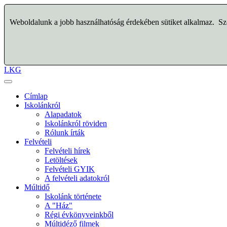
Weboldalunk a jobb használhatóság érdekében sütiket alkalmaz. Szo
LKG
Címlap
Iskolánkról
Alapadatok
Iskolánkról röviden
Rólunk írták
Felvételi
Felvételi hírek
Letöltések
Felvételi GYIK
A felvételi adatokról
Múltidő
Iskolánk története
A "Ház"
Régi évkönyveinkből
Múltidéző filmek