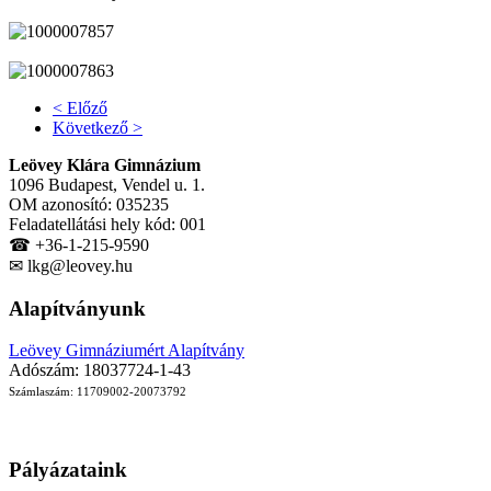
< Előző
Következő >
Leövey Klára Gimnázium
1096 Budapest, Vendel u. 1.
OM azonosító: 035235
Feladatellátási hely kód: 001
☎ +36-1-215-9590
✉ lkg@leovey.hu
Alapítványunk
Leövey Gimnáziumért Alapítvány
Adószám: 18037724-1-43
Számlaszám: 11709002-20073792
Pályázataink