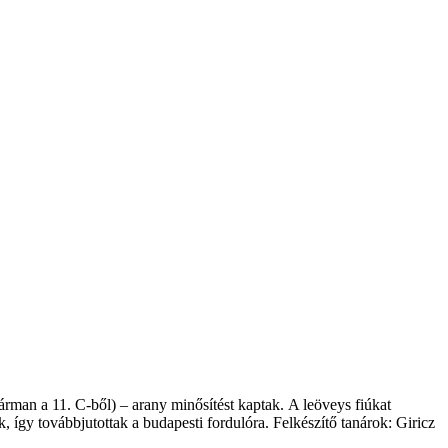
rman a 11. C-ből) – arany minősítést kaptak. A leöveys fiúkat
, így továbbjutottak a budapesti fordulóra. Felkészítő tanárok: Giricz