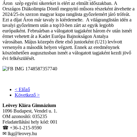
Áron szép egyéni sikereket is elért az elmúlt időszakban. A
Országos Diákolimpia Döntő megnyitó műsora részeként átvehette a
2024/25-ös szezon magyar kupa ranglista győzelemért járó trófeát.
Ezt a díjat Áron már tavaly is kiérdemelte. A világranglistán idén a
tavalyi győzelmem után a top10-ben zárt az egyik legjobb
európaiként. Februárban a válogatott tagjaként három év után ismét
érmet vehetett át a Kadet Európa Bajnokságon Antalya
városában. Május közepén élete első juniorként (U21) levívott
versenyén a második helyen végzett. Ennek az eredménynek
köszönhetően augusztusban ismét a válogatott tagjaként kezdi jövő
évi felkészülését.
< Előző
Következő >
Leövey Klára Gimnázium
1096 Budapest, Vendel u. 1.
OM azonosító: 035235
Feladatellátási hely kód: 001
☎ +36-1-215-9590
✉ lkg@leovey.hu