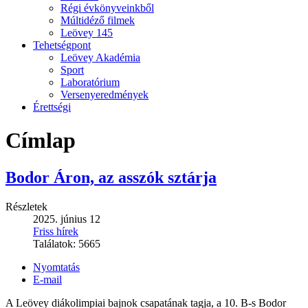
Régi évkönyveinkből
Múltidéző filmek
Leövey 145
Tehetségpont
Leövey Akadémia
Sport
Laboratórium
Versenyeredmények
Érettségi
Címlap
Bodor Áron, az asszók sztárja
Részletek
2025. június 12
Friss hírek
Találatok:
5665
Nyomtatás
E-mail
A Leövey diákolimpiai bajnok csapatának tagja, a 10. B-s Bodor