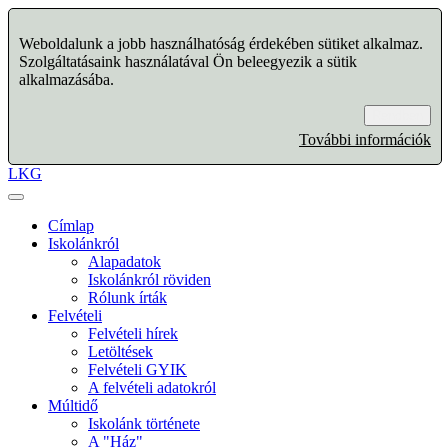
Weboldalunk a jobb használhatóság érdekében sütiket alkalmaz.
Szolgáltatásaink használatával Ön beleegyezik a sütik
alkalmazásába.
Rendben
További információk
LKG
Címlap
Iskolánkról
Alapadatok
Iskolánkról röviden
Rólunk írták
Felvételi
Felvételi hírek
Letöltések
Felvételi GYIK
A felvételi adatokról
Múltidő
Iskolánk története
A "Ház"