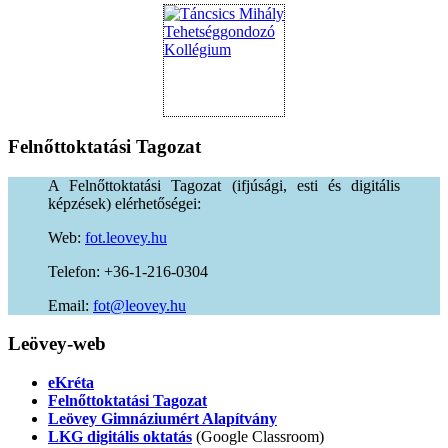
Felnőttoktatási
Tagozat
A Felnőttoktatási Tagozat (ifjúsági, esti és digitális
képzések) elérhetőségei:
Web:
fot.leovey.hu
Telefon: +36-1-216-0304
Email:
of
uh.yevoel@t
Leövey-web
eKréta
Felnőttoktatási Tagozat
Leövey Gimnáziumért Alapítvány
LKG digitális oktatás
(Google Classroom)