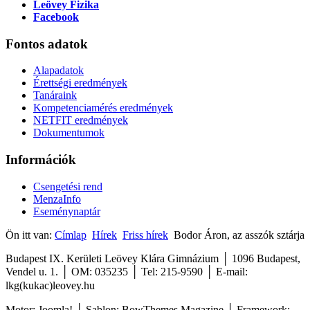
Leövey Fizika
Facebook
Fontos
adatok
Alapadatok
Érettségi eredmények
Tanáraink
Kompetenciamérés eredmények
NETFIT eredmények
Dokumentumok
Információk
Csengetési rend
MenzaInfo
Eseménynaptár
Ön itt van:
Címlap
Hírek
Friss hírek
Bodor Áron, az asszók sztárja
Budapest IX. Kerületi Leövey Klára Gimnázium │ 1096 Budapest,
Vendel u. 1. │ OM: 035235 │ Tel: 215-9590
│
E-mail:
lkg(kukac)leovey.hu
Motor: Joomla! │ Sablon: BowThemes Magazine │ Framework: