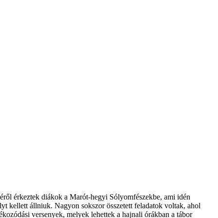
zéről érkeztek diákok a Marót-hegyi Sólyomfészekbe, ami idén
t kellett állniuk. Nagyon sokszor összetett feladatok voltak, ahol
jékozódási versenyek, melyek lehettek a hajnali órákban a tábor