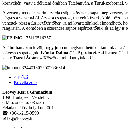
környékén, vagy a délutáni órákban Tatabányán, a Turul-szobornál, va
A verseny menete szerint szerda estig az összes csapat még versenyben 
négyes a versenyből. Azok a csapatok, melyek kiestek, különböző akt
vehettek részt a
SzuperDöntőben
. A mi kvartettünkről elmondható, ho
ranglistán. A döntőben a szerencse sajnos elpártolt tőlük, és az így i
A táborban azon kívül, hogy jobban megismerhették a tanulók a saját ha
leöveys csapattagok:
Ivánka Dalma
(11. B),
Vincziczki Laura
(11. 
tanár:
Darai Ádám
. – Köszönet mindannyiuknak!
< Előző
Következő >
Leövey Klára Gimnázium
1096 Budapest, Vendel u. 1.
OM azonosító: 035235
Feladatellátási hely kód: 001
☎ +36-1-215-9590
✉ lkg@leovey.hu