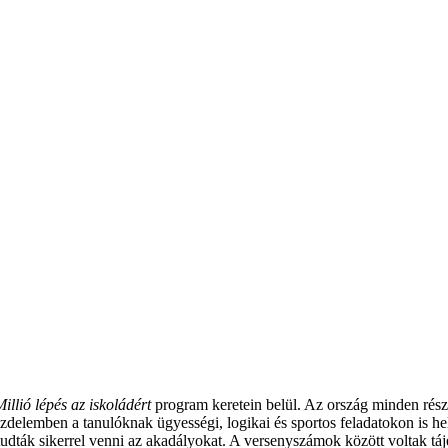
Millió lépés az iskoládért
program keretein belül. Az ország minden rés
zdelemben a tanulóknak ügyességi, logikai és sportos feladatokon is hely
tudták sikerrel venni az akadályokat. A versenyszámok között voltak tá