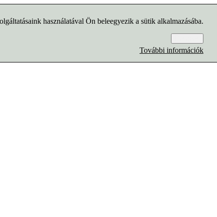
lgáltatásaink használatával Ön beleegyezik a sütik alkalmazásába.
Rendben
További információk