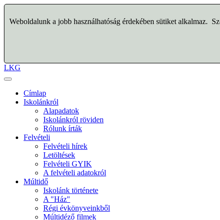
Weboldalunk a jobb használhatóság érdekében sütiket alkalmaz. Szo
LKG
Címlap
Iskolánkról
Alapadatok
Iskolánkról röviden
Rólunk írták
Felvételi
Felvételi hírek
Letöltések
Felvételi GYIK
A felvételi adatokról
Múltidő
Iskolánk története
A "Ház"
Régi évkönyveinkből
Múltidéző filmek