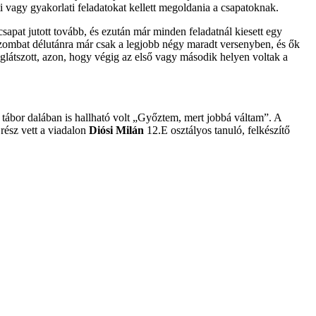
 vagy gyakorlati feladatokat kellett megoldania a csapatoknak.
sapat jutott tovább, és ezután már minden feladatnál kiesett egy
Szombat délutánra már csak a legjobb négy maradt versenyben, és ők
eglátszott, azon, hogy végig az első vagy második helyen voltak a
a tábor dalában is hallható volt „Győztem, mert jobbá váltam”. A
rész vett a viadalon
Diósi Milán
12.E osztályos tanuló, felkészítő