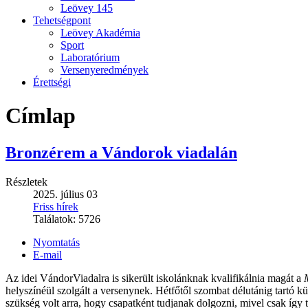
Leövey 145
Tehetségpont
Leövey Akadémia
Sport
Laboratórium
Versenyeredmények
Érettségi
Címlap
Bronzérem a Vándorok viadalán
Részletek
2025. július 03
Friss hírek
Találatok:
5726
Nyomtatás
E-mail
Az idei VándorViadalra is sikerült iskolánknak kvalifikálnia magát a
helyszínéül szolgált a versenynek. Hétfőtől szombat délutánig tartó kü
szükség volt arra, hogy csapatként tudjanak dolgozni, mivel csak így 