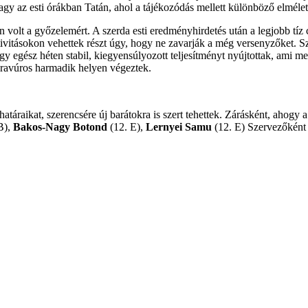
gy az esti órákban Tatán, ahol a tájékozódás mellett különböző elméleti
volt a győzelemért. A szerda esti eredményhirdetés után a legjobb tíz c
ivitásokon vehettek részt úgy, hogy ne zavarják a még versenyzőket. 
gy egész héten stabil, kiegyensúlyozott teljesítményt nyújtottak, ami m
s bravúros harmadik helyen végeztek.
táraikat, szerencsére új barátokra is szert tehettek. Zárásként, ahogy 
B),
Bakos-Nagy Botond
(12. E),
Lernyei Samu
(12. E) Szervezőként 