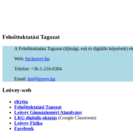
Felnőttoktatási
Tagozat
A Felnőttoktatási Tagozat (ifjúsági, esti és digitális képzések) e
Web:
fot.leovey.hu
Telefon: +36-1-216-0304
Email:
of
uh.yevoel@t
Leövey-web
eKréta
Felnőttoktatási Tagozat
Leövey Gimnáziumért Alapítvány
LKG digitális oktatás
(Google Classroom)
Leövey Fizika
Facebook