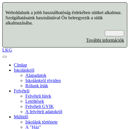
Weboldalunk a jobb használhatóság érdekében sütiket alkalmaz.
Szolgáltatásaink használatával Ön beleegyezik a sütik
alkalmazásába.
Rendben
További információk
LKG
Címlap
Iskolánkról
Alapadatok
Iskolánkról röviden
Rólunk írták
Felvételi
Felvételi hírek
Letöltések
Felvételi GYIK
A felvételi adatokról
Múltidő
Iskolánk története
A "Ház"