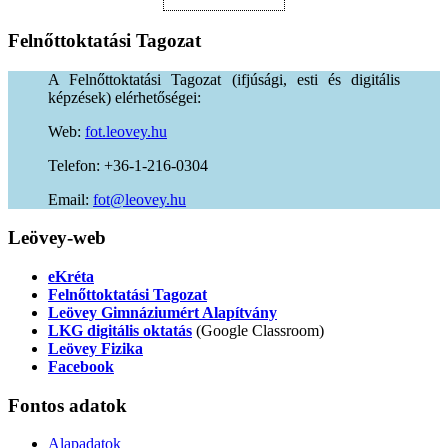
Felnőttoktatási
Tagozat
A Felnőttoktatási Tagozat (ifjúsági, esti és digitális
képzések) elérhetőségei:
Web:
fot.leovey.hu
Telefon: +36-1-216-0304
Email:
of
uh.yevoel@t
Leövey-web
eKréta
Felnőttoktatási Tagozat
Leövey Gimnáziumért Alapítvány
LKG digitális oktatás
(Google Classroom)
Leövey Fizika
Facebook
Fontos
adatok
Alapadatok