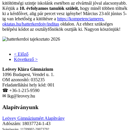
kitöltöttségi szintje iskolánk esetében az elvártnál jóval alacsonyabb.
Kérjük a
10. évfolyamos tanulók szüleit,
hogy minél többen töltsék
ki a kérdőívet, alig pár percet vesz igénybe! Március 23-tól június 5-
ig van lehetőség a kitöltésre a
https://kompetenciameres.
oktatas.hu/hatterkerdoiv/
inditas
oldalon. Az ehhez szükséges
belépési kódot az osztályfőnökök osztják ki. Nagyon köszönjük!
< Előző
Következő >
Leövey Klára Gimnázium
1096 Budapest, Vendel u. 1.
OM azonosító: 035235
Feladatellátási hely kód: 001
☎ +36-1-215-9590
✉ lkg@leovey.hu
Alapítványunk
Leövey Gimnáziumért Alapítvány
Adószám: 18037724-1-43
Számlaszám: 11709002-20073792