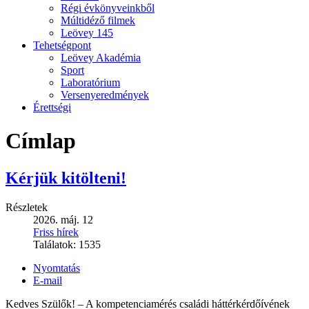
Régi évkönyveinkből
Múltidéző filmek
Leövey 145
Tehetségpont
Leövey Akadémia
Sport
Laboratórium
Versenyeredmények
Érettségi
Címlap
Kérjük kitölteni!
Részletek
2026. máj. 12
Friss hírek
Találatok:
1535
Nyomtatás
E-mail
Kedves Szülők! – A kompetenciamérés családi háttérkérdőívének