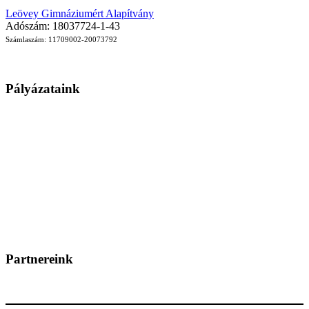
Leövey Gimnáziumért Alapítvány
Adószám: 18037724-1-43
Számlaszám: 11709002-20073792
Pályázataink
Partnereink