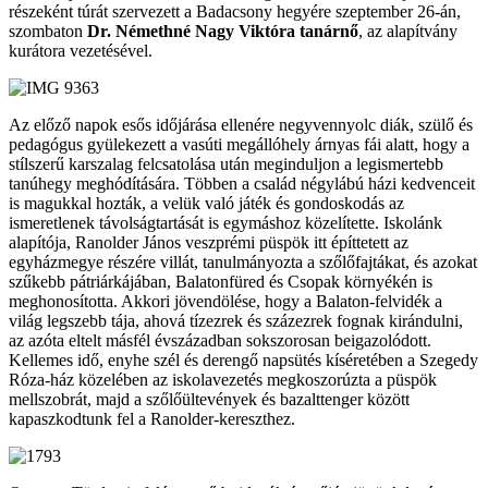
részeként túrát szervezett a Badacsony hegyére szeptember 26-án,
szombaton
Dr. Némethné Nagy Viktóra tanárnő
, az alapítvány
kurátora vezetésével.
Az előző napok esős időjárása ellenére negyvennyolc diák, szülő és
pedagógus gyülekezett a vasúti megállóhely árnyas fái alatt, hogy a
stílszerű karszalag felcsatolása után meginduljon a legismertebb
tanúhegy meghódítására. Többen a család négylábú házi kedvenceit
is magukkal hozták, a velük való játék és gondoskodás az
ismeretlenek távolságtartását is egymáshoz közelítette. Iskolánk
alapítója, Ranolder János veszprémi püspök itt építtetett az
egyházmegye részére villát, tanulmányozta a szőlőfajtákat, és azokat
szűkebb pátriárkájában, Balatonfüred és Csopak környékén is
meghonosította. Akkori jövendölése, hogy a Balaton-felvidék a
világ legszebb tája, ahová tízezrek és százezrek fognak kirándulni,
az azóta eltelt másfél évszázadban sokszorosan beigazolódott.
Kellemes idő, enyhe szél és derengő napsütés kíséretében a Szegedy
Róza-ház közelében az iskolavezetés megkoszorúzta a püspök
mellszobrát, majd a szőlőültevények és bazalttenger között
kapaszkodtunk fel a Ranolder-kereszthez.