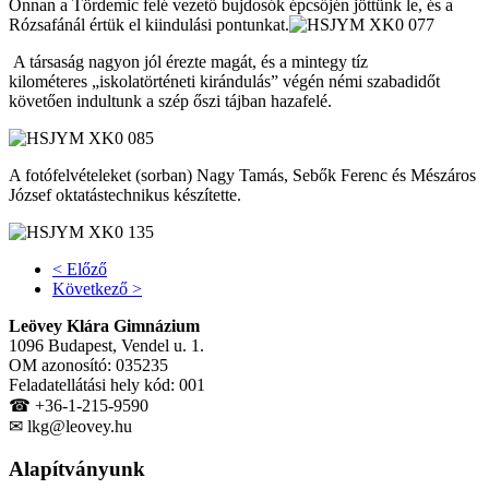
Onnan a Tördemic felé vezető bujdosók épcsőjén jöttünk le, és a
Rózsafánál értük el kiindulási pontunkat.
A társaság nagyon jól érezte magát, és a mintegy tíz
kilométeres „iskolatörténeti kirándulás” végén némi szabadidőt
követően indultunk a szép őszi tájban hazafelé.
A fotófelvételeket (sorban) Nagy Tamás, Sebők Ferenc és Mészáros
József oktatástechnikus készítette.
< Előző
Következő >
Leövey Klára Gimnázium
1096 Budapest, Vendel u. 1.
OM azonosító: 035235
Feladatellátási hely kód: 001
☎ +36-1-215-9590
✉ lkg@leovey.hu
Alapítványunk