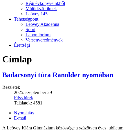
Régi évkönyveinkből
Múltidéző filmek
Leövey 145
Tehetségpont
Leövey Akadémia
Sport
Laboratórium
Versenyeredmények
Érettségi
Címlap
Badacsonyi túra Ranolder nyomában
Részletek
2025. szeptember 29
Friss hírek
Találatok:
4581
Nyomtatás
E-mail
A Leövey Klára Gimnázium közössége a százötven éves jubileum