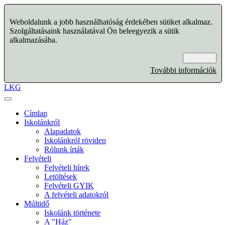
Weboldalunk a jobb használhatóság érdekében sütiket alkalmaz.
Szolgáltatásaink használatával Ön beleegyezik a sütik
alkalmazásába.
Rendben
További információk
LKG
Címlap
Iskolánkról
Alapadatok
Iskolánkról röviden
Rólunk írták
Felvételi
Felvételi hírek
Letöltések
Felvételi GYIK
A felvételi adatokról
Múltidő
Iskolánk története
A "Ház"