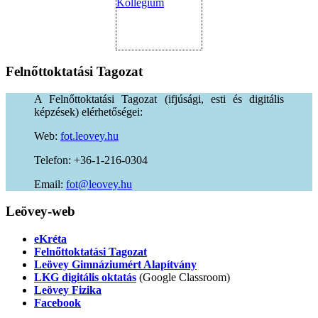
Felnőttoktatási
Tagozat
A Felnőttoktatási Tagozat (ifjúsági, esti és digitális
képzések) elérhetőségei:
Web:
fot.leovey.hu
Telefon: +36-1-216-0304
Email:
of
uh.yevoel@t
Leövey-web
eKréta
Felnőttoktatási Tagozat
Leövey Gimnáziumért Alapítvány
LKG digitális oktatás
(Google Classroom)
Leövey Fizika
Facebook