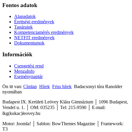
Fontos
adatok
Alapadatok
Érettségi eredmények
Tanáraink
Kompetenciamérés eredmények
NETFIT eredmények
Dokumentumok
Információk
Csengetési rend
MenzaInfo
Eseménynaptár
Ön itt van:
Címlap
Hírek
Friss hírek
Badacsonyi túra Ranolder
nyomában
Budapest IX. Kerületi Leövey Klára Gimnázium │ 1096 Budapest,
Vendel u. 1. │ OM: 035235 │ Tel: 215-9590
│
E-mail:
lkg(kukac)leovey.hu
Motor: Joomla! │ Sablon: BowThemes Magazine │ Framework:
T3